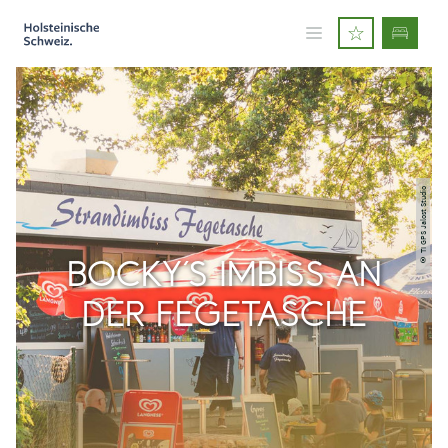
© TI GPS Jalost Studio
BOCKY´S IMBISS AN
DER FEGETASCHE