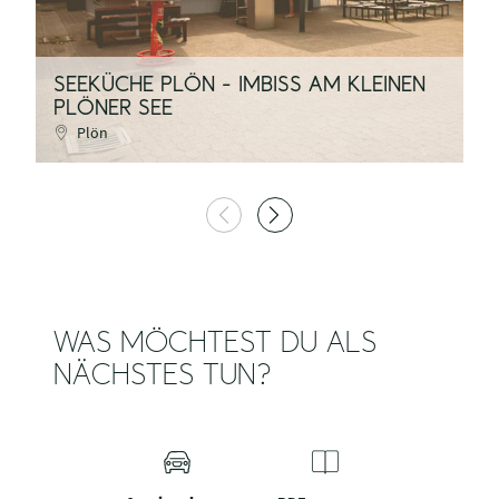
SEEKÜCHE PLÖN - IMBISS AM KLEINEN
C
PLÖNER SEE
P
Plön
WAS MÖCHTEST DU ALS
NÄCHSTES TUN?