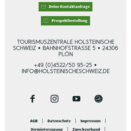
Deine Kontaktanfrage
Prospektbestellung
TOURISMUSZENTRALE HOLSTEINISCHE
SCHWEIZ • BAHNHOFSTRASSE 5 • 24306 P
LÖN
+49 (0)4522/50 95-25 •
INFO@HOLSTEINISCHESCHWEIZ.DE
F
I
Y
B
a
n
o
l
c
s
u
o
AGB
Datenschutz
Impressum
e
t
t
g
Vermieterzugang
Zweckverband
b
a
u