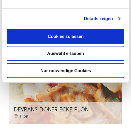
n
g
Details zeigen
s
a
u
Cookies zulassen
s
w
Auswahl erlauben
a
pixabay - Ober_Olmer
h
l
Nur notwendige Cookies
©
DEVRANS DÖNER ECKE PLÖN
R
Plön