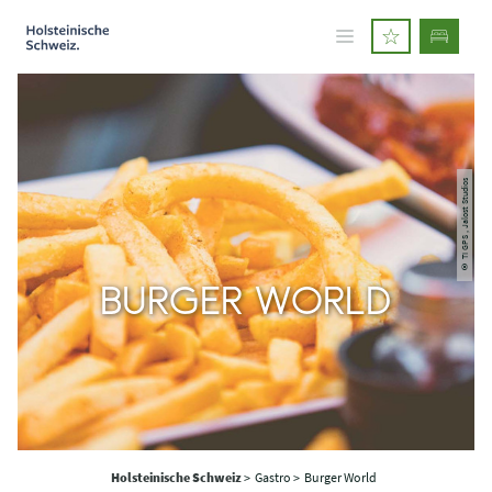
© TI GPS , Jalost Studios
BURGER WORLD
Holsteinische Schweiz
>
Gastro >
Burger World