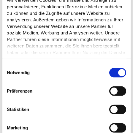
Wir verwenden Cookies, um Inhalte und Anzeigen zu
personalisieren, Funktionen für soziale Medien anbieten
zu können und die Zugriffe auf unsere Website zu
ALLGEMEINE INFORMATIONEN
analysieren. Außerdem geben wir Informationen zu Ihrer
Verwendung unserer Website an unsere Partner für
soziale Medien, Werbung und Analysen weiter. Unsere
Partner führen diese Informationen möglicherweise mit
weiteren Daten zusammen, die Sie ihnen bereitgestellt
ÖFFNUNGSZEITEN
haben oder die sie im Rahmen Ihrer Nutzung der Dienste
gesammelt haben.
ZAHLUNGSMÖGLICHKEITEN
E
Datenschutz
Notwendig
i
n
RAUCHER
w
Präferenzen
i
l
l
Statistiken
i
DAS KÖNNTE DICH AUCH
g
INTERESSIEREN
Marketing
u