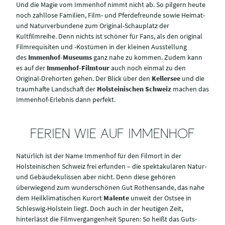
Und die Magie vom Immenhof nimmt nicht ab. So pilgern heute
noch zahllose Familien, Film- und Pferdefreunde sowie Heimat-
und Naturverbundene zum Original-Schauplatz der
Kultfilmreihe. Denn nichts ist schöner für Fans, als den original
Filmrequisiten und -Kostümen in der kleinen Ausstellung
des
Immenhof-Museums
ganz nahe zu kommen. Zudem kann
es auf der
Immenhof-Filmtour
auch noch einmal zu den
Original-Drehorten gehen. Der Blick über den
Kellersee
und die
traumhafte Landschaft der
Holsteinischen Schweiz
machen das
Immenhof-Erlebnis dann perfekt.
FERIEN WIE AUF IMMENHOF
Natürlich ist der Name Immenhof für den Filmort in der
Holsteinischen Schweiz frei erfunden – die spektakulären Natur-
und Gebäudekulissen aber nicht. Denn diese gehören
überwiegend zum wunderschönen Gut Rothensande, das nahe
dem Heilklimatischen Kurort
Malente
unweit der Ostsee in
Schleswig-Holstein liegt. Doch auch in der heutigen Zeit,
hinterlässt die Filmvergangenheit Spuren: So heißt das Guts-