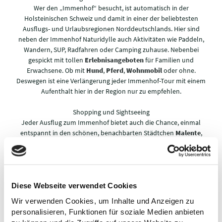
Wer den „Immenhof“ besucht, ist automatisch in der
Holsteinischen Schweiz und damit in einer der beliebtesten
Ausflugs- und Urlaubsregionen Norddeutschlands. Hier sind
neben der Immenhof Naturidylle auch Aktivitäten wie Paddeln,
Wandern, SUP, Radfahren oder Camping zuhause. Nebenbei
gespickt mit tollen
Erlebnisangeboten
für Familien und
Erwachsene. Ob mit
Hund
,
Pferd
,
Wohnmobil
oder ohne.
Deswegen ist eine Verlängerung jeder Immenhof-Tour mit einem
Aufenthalt hier in der Region nur zu empfehlen.
Shopping und Sightseeing
Jeder Ausflug zum Immenhof bietet auch die Chance, einmal
entspannt in den schönen, benachbarten Städtchen
Malente
,
Plön
und
Eutin
vorbeizuschauen. Gemütliche Fußgängerzonen
mit
Cafés
sowie historische Bauwerke wie das
Plöner Schloss
oder
Eutiner Schloss
laden hier zu mehr ein. Führungen und
IMMENHO
Einkaufsbummel eingeschlossen.
F-
Diese Webseite verwendet Cookies
FILMTOUR
Auf den
Wir verwenden Cookies, um Inhalte und Anzeigen zu
Spuren von
personalisieren, Funktionen für soziale Medien anbieten
Dick und Dalli