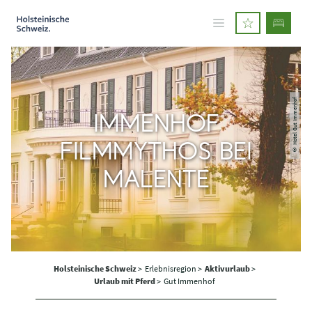
© Hotel Gut Immenhof
IMMENHOF
FILMMYTHOS BEI
MALENTE
Holsteinische Schweiz
>
Erlebnisregion >
Aktivurlaub
>
Urlaub mit Pferd
>
Gut Immenhof