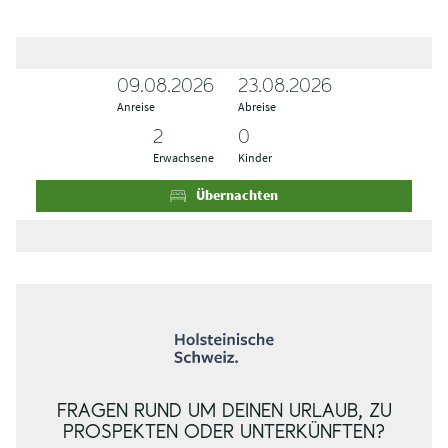
09.08.2026
A
A
23.08.2026
Anreise
n
b
Abreise
r
r
e
e
Erwachsene
Kinder
i
i
s
s
Übernachten
e
e
FRAGEN RUND UM DEINEN URLAUB, ZU
PROSPEKTEN ODER UNTERKÜNFTEN?