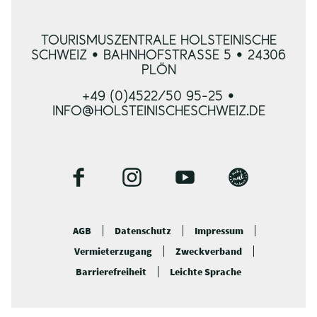
TOURISMUSZENTRALE HOLSTEINISCHE
SCHWEIZ • BAHNHOFSTRASSE 5 • 24306 P
LÖN
+49 (0)4522/50 95-25 •
INFO@HOLSTEINISCHESCHWEIZ.DE
F
I
Y
B
a
n
o
l
c
s
u
o
AGB
Datenschutz
Impressum
e
t
t
g
Vermieterzugang
Zweckverband
b
a
u
o
g
b
Barrierefreiheit
Leichte Sprache
o
r
e
k
a