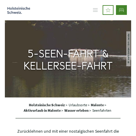
© MaTS GmbH / Dirk Jacobs
5-SEEN-FAHRT &
KELLERSEE-FAHRT
Holsteinische Schweiz
>
Urlaubsorte >
Malente
>
Aktivurlaub in Malente
>
Wasser erleben
>
Seenfahrten
Zurücklehnen und mit einer nostalgischen Seenfahrt die