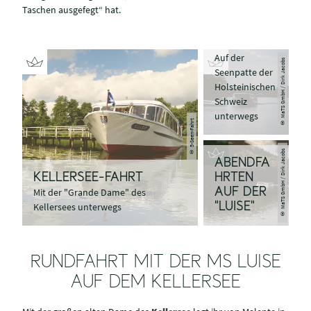
Taschen ausgefegt“ hat.
5-SEEN-
FAHRT
Auf der
© MaTS GmbH / Dirk Jacobs
Seenpatte der
Holsteinischen
Schweiz
unterwegs
© 5-Seen-Fahrt
© MaTS GmbH / Dirk Jacobs
ABENDFA
HRTEN
KELLERSEE-FAHRT
AUF DER
Mit der "Grande Dame" des
"LUISE"
Kellersees unterwegs
RUNDFAHRT MIT DER MS LUISE
AUF DEM KELLERSEE