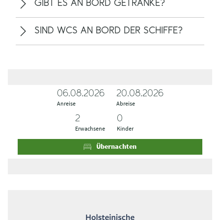
GIBT ES AN BORD GETRÄNKE?
SIND WCS AN BORD DER SCHIFFE?
06.08.2026
A
A
20.08.2026
Anreise
n
b
Abreise
r
r
e
e
Erwachsene
Kinder
i
i
s
s
Übernachten
e
e