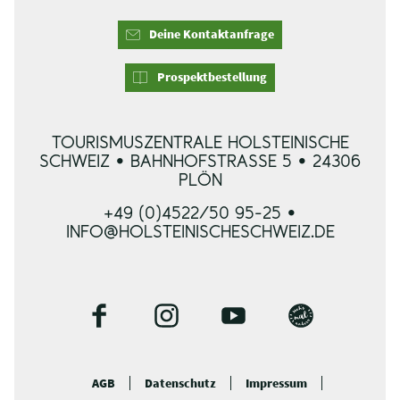
Deine Kontaktanfrage
Prospektbestellung
TOURISMUSZENTRALE HOLSTEINISCHE
SCHWEIZ • BAHNHOFSTRASSE 5 • 24306 P
LÖN
+49 (0)4522/50 95-25 •
INFO@HOLSTEINISCHESCHWEIZ.DE
F
I
Y
B
a
n
o
l
c
s
u
o
AGB
Datenschutz
Impressum
e
t
t
g