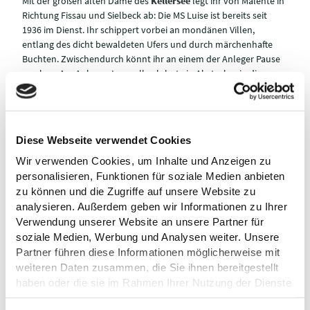
Mit der großen alten Dame des
Kellersee
legt ihr von Malente in
Richtung Fissau und Sielbeck ab: Die MS Luise ist bereits seit
1936 im Dienst. Ihr schippert vorbei an mondänen Villen,
entlang des dicht bewaldeten Ufers und durch märchenhafte
Buchten. Zwischendurch könnt ihr an einem der Anleger Pause
machen. Am Anleger Janusallee lohnt ein Abstecher in die
WunderWelt Wasser
. Wer noch mehr Seen-Idylle möchte, kann
in Sielbeck aussteigen und einen Spaziergang zum
Ukleisee
mit
seinem Waldschlösschen unternehmen. An der
Seehütte
warten Kuchen, Eis und natürlich knusprig-frische Fischbrötchen
Diese Webseite verwendet Cookies
auf euch. Von hier aus startet die MS Luise im Sommer am
Donnerstagabend zur romantischen Abendfahrt über den
Wir verwenden Cookies, um Inhalte und Anzeigen zu
Kellersee.
personalisieren, Funktionen für soziale Medien anbieten
zu können und die Zugriffe auf unsere Website zu
analysieren. Außerdem geben wir Informationen zu Ihrer
Verwendung unserer Website an unsere Partner für
soziale Medien, Werbung und Analysen weiter. Unsere
Partner führen diese Informationen möglicherweise mit
weiteren Daten zusammen, die Sie ihnen bereitgestellt
haben oder die sie im Rahmen Ihrer Nutzung der Dienste
gesammelt haben.