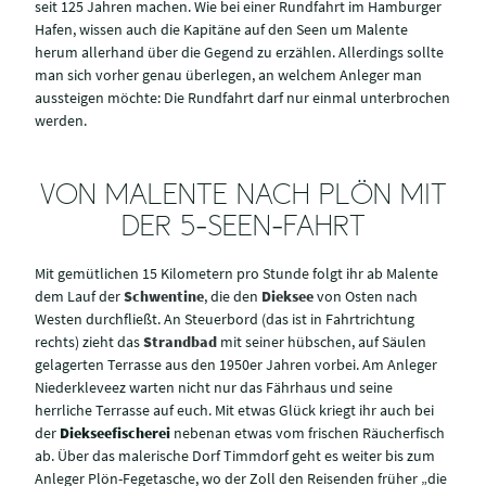
seit 125 Jahren machen. Wie bei einer Rundfahrt im Hamburger
Hafen, wissen auch die Kapitäne auf den Seen um Malente
herum allerhand über die Gegend zu erzählen. Allerdings sollte
man sich vorher genau überlegen, an welchem Anleger man
aussteigen möchte: Die Rundfahrt darf nur einmal unterbrochen
werden.
VON MALENTE NACH PLÖN MIT
DER 5-SEEN-FAHRT
Mit gemütlichen 15 Kilometern pro Stunde folgt ihr ab Malente
dem Lauf der
Schwentine
, die den
Dieksee
von Osten nach
Westen durchfließt. An Steuerbord (das ist in Fahrtrichtung
rechts) zieht das
Strandbad
mit seiner hübschen, auf Säulen
gelagerten Terrasse aus den 1950er Jahren vorbei. Am Anleger
Niederkleveez warten nicht nur das Fährhaus und seine
herrliche Terrasse auf euch. Mit etwas Glück kriegt ihr auch bei
der
Diekseefischerei
nebenan etwas vom frischen Räucherfisch
ab. Über das malerische Dorf Timmdorf geht es weiter bis zum
Anleger Plön-Fegetasche, wo der Zoll den Reisenden früher „die