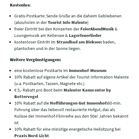
Kostenlos:
Gratis-Postkarte: Sende Grüße an die daheim Gebliebenen
(abzuholen in der
Tourist Info Malente
)
freier Eintritt bei den Konzerten der
FeierAbendMusik
&
Loungemusik am Kellersee &
Lagerfeuerlieder
kostenloser Eintritt im
Strandbad am Dieksee
:
baden,
plantschen und in der Sonne liegen.
Weitere Vergünstigungen:
eine kostenlose Postkarte im
Immenhof-Museum
10% Rabatt auf eigene Artikel der Tourist Information Malente
(u.a. Postkarten, Tassen, Magnete etc.)
€ 5,- Rabatt pro Boot beim
Malenter Kanucenter by
Bottervogel
10% Rabatt auf die
Hofführungen Gut Immenhof:
60-min.
Führung über das liebevoll restaurierte Hofgut, das als
Kulisse der Immenhof-Filmreihe aus den 50er Jahren bekannt
ist
10% Rabatt für eine minütige energetische Heilsitzung bei
Praxis Nord-Licht