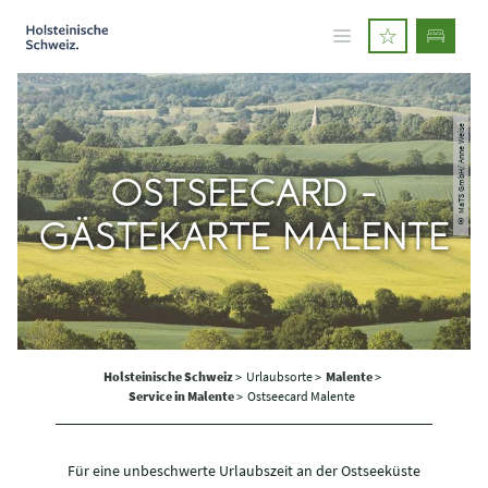
© MaTS GmbH/ Anne Weise
OSTSEECARD -
GÄSTEKARTE MALENTE
Holsteinische Schweiz
>
Urlaubsorte >
Malente
>
Service in Malente
>
Ostseecard Malente
Für eine unbeschwerte Urlaubszeit an der Ostseeküste