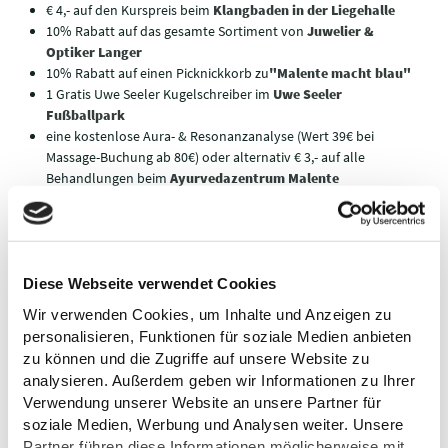
€ 4,- auf den Kurspreis beim
Klangbaden in der Liegehalle
10% Rabatt auf das gesamte Sortiment von
Juwelier &
Optiker Langer
10% Rabatt auf einen Picknickkorb zu
"Malente macht blau"
1 Gratis Uwe Seeler Kugelschreiber im
Uwe Seeler
Fußballpark
eine kostenlose Aura- & Resonanzanalyse (Wert 39€ bei
Massage-Buchung ab 80€) oder alternativ € 3,- auf alle
Behandlungen beim
Ayurvedazentrum Malente
Günstig unterwegs:
€ 1,- Rabatt für die Rundfahrtkarte, € 2,- Rabatt auf
Familienkarte für die
5-Seen-Fahrt & Kellerseefahrt
Diese Webseite verwendet Cookies
€ 2,- Rabatt auf den Normalpreis bei der
Naturpark-Draisine
Holsteinische Schweiz
ab Malente
Wir verwenden Cookies, um Inhalte und Anzeigen zu
personalisieren, Funktionen für soziale Medien anbieten
ALLE VORTEILE ENTLANG DER
zu können und die Zugriffe auf unsere Website zu
OSTSEEKÜSTE
analysieren. Außerdem geben wir Informationen zu Ihrer
Verwendung unserer Website an unsere Partner für
Eine geballte Ladung Freizeitspaß steckt in der ostseecard:
soziale Medien, Werbung und Analysen weiter. Unsere
Partner führen diese Informationen möglicherweise mit