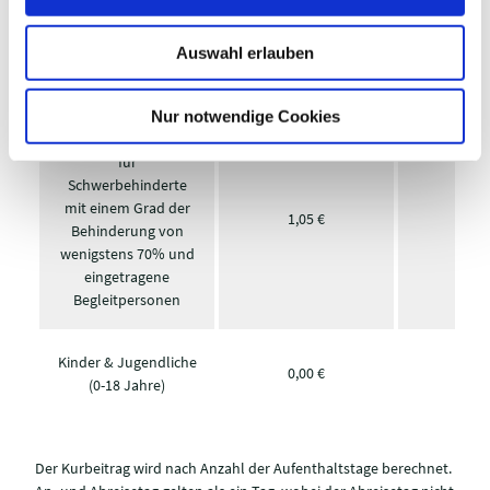
s
ZEITRAUM
01.1.-30.4.
01.5.-
w
Auswahl erlauben
a
Erwachsene
1,40 €
2,8
h
l
Nur notwendige Cookies
erm. Kurabgabesatz
für
Schwerbehinderte
mit einem Grad der
1,05 €
2,1
Behinderung von
wenigstens 70% und
eingetragene
Begleitpersonen
Kinder & Jugendliche
0,00 €
0,0
(0-18 Jahre)
Der Kurbeitrag wird nach Anzahl der Aufenthaltstage berechnet.