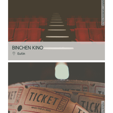
Felix Monneeram / unsplash
©
BINCHEN KINO
Eutin
Igor Ovsyvannykov