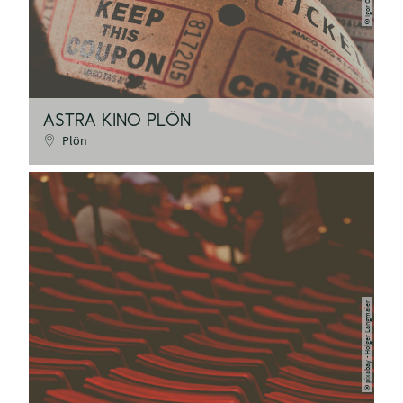
©
ASTRA KINO PLÖN
Plön
pixabay - Holger Langmaier
©