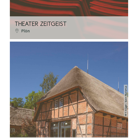
THEATER ZEITGEIST
Plön
T. Krüger / Eutin Tourismus
©