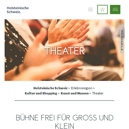
© TI GPS-Anne Weise
THEATER
Holsteinische Schweiz
>
Erlebnisregion >
Kultur und Shopping
>
Kunst und Museen
>
Theater
BÜHNE FREI FÜR GROSS UND K
LEIN