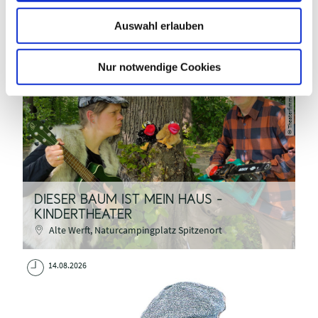
w
Auswahl erlauben
a
h
l
Nur notwendige Cookies
Theaterfimmel
©
DIESER BAUM IST MEIN HAUS -
KINDERTHEATER
Alte Werft, Naturcampingplatz Spitzenort
14.08.2026