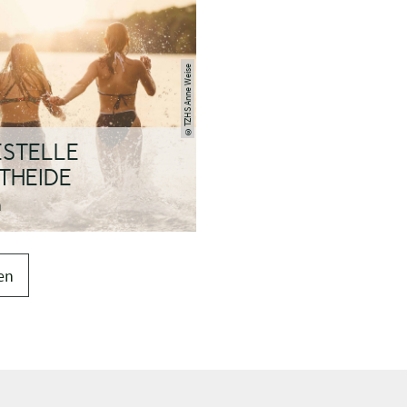
TZHS Anne Weise
©
STELLE
THEIDE
n
en