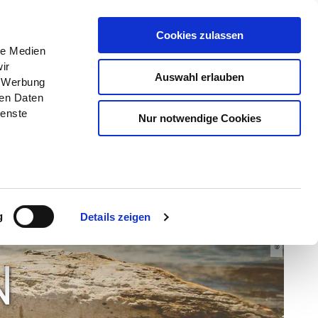
Menü
Erlebnisse
Buchen
Cookies zulassen
le Medien
ir
Auswahl erlauben
, Werbung
ren Daten
ienste
Nur notwendige Cookies
© TZHS Jalost Studios
g
Details zeigen
N