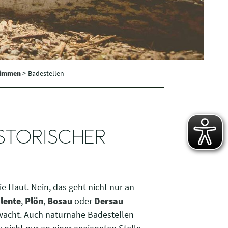
wimmen
>
Badestellen
STORISCHER
ie Haut. Nein, das geht nicht nur an
lente
,
Plön
,
Bosau
oder
Dersau
rwacht. Auch naturnahe Badestellen