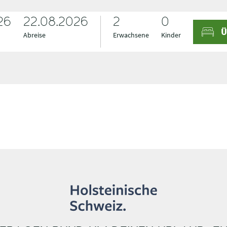
26
A
A
22.08.2026
Ü
n
b
Abreise
Erwachsene
Kinder
r
r
e
e
i
i
s
s
e
e