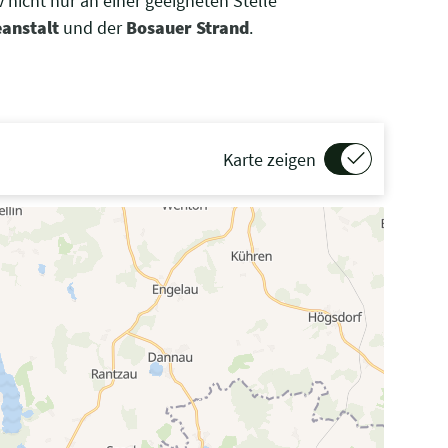
nicht nur an einer geeigneten Stelle
eanstalt
und der
Bosauer Strand
.
Karte zeigen
G“ gedrückt beim Scrollen, um in der Karte