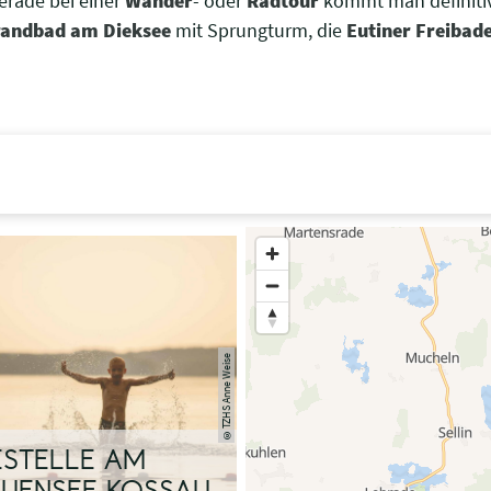
Gerade bei einer
Wander
- oder
Radtour
kommt man definitiv 
randbad am Dieksee
mit Sprungturm, die
Eutiner Freibad
Halten Sie die Taste „STR
zu vergrößern.
TZHS Anne Weise
©
STELLE AM