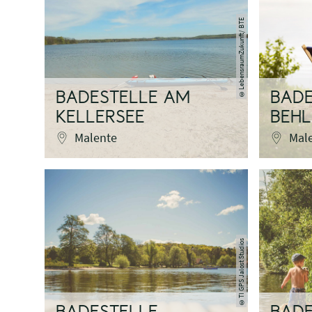
LebensraumZukunft/ BTE
©
BADESTELLE AM
BADE
KELLERSEE
BEHL
Malente
Mal
TI GPS Jalost Studios
©