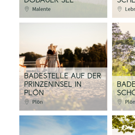
DODAUER SEE
SCHL
Malente
Leb
BADESTELLE AUF DER
PRINZENINSEL IN
BADE
PLÖN
SCHÖ
Plön
Plö