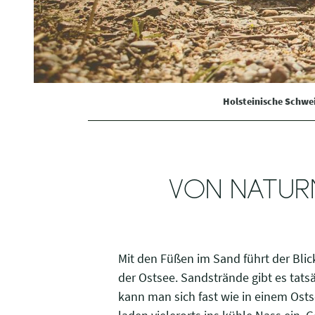
i
g
u
n
g
s
Holsteinische Schwe
a
u
s
w
a
VON NATUR
h
l
Mit den Füßen im Sand führt der Blick
der Ostsee. Sandstrände gibt es tats
kann man sich fast wie in einem Ost