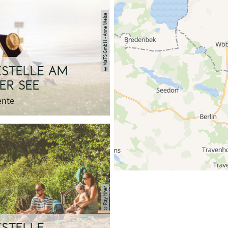
MaTS GmbH - Anne Weise
©
STELLE AM
ER SEE
ente
Ray Nher
©