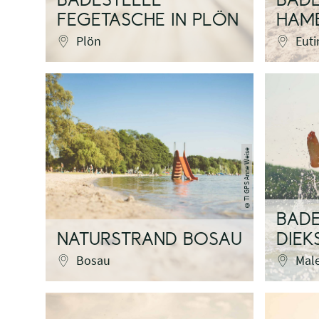
BADESTELLE
BADE
FEGETASCHE IN PLÖN
HAM
Plön
Euti
TI GPS Anne Weise
©
BADE
NATURSTRAND BOSAU
DIEK
Bosau
Mal