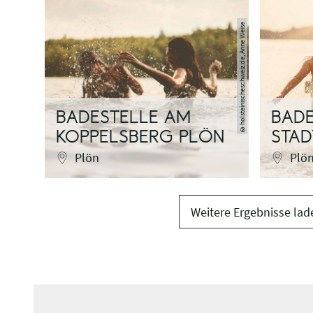
holsteinischeschweiz.de, Anne Weise
BADESTELLE AM
BADE
©
KOPPELSBERG PLÖN
STAD
Plön
Plö
Weitere Ergebnisse lad