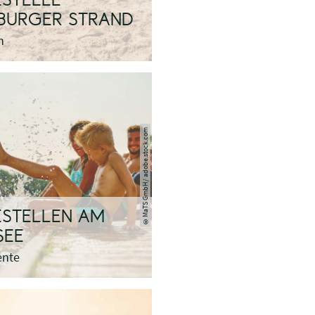
STELLE
BURGER STRAND
n
MaTS GmbH/ adobe.stock.com
STELLEN AM
©
SEE
ente