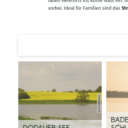
laden vielerorts ins kühle Nass ein. 
vorbei. Ideal für Familien sind das
St
S. Fuhrmann
©
BADE