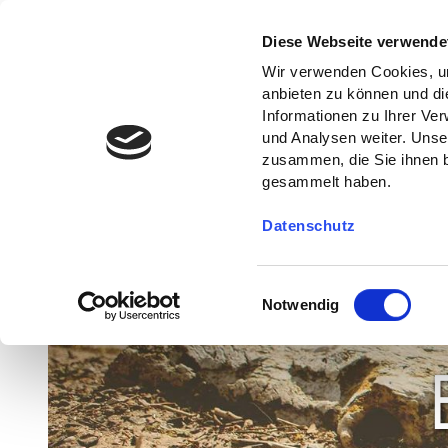
Diese Webseite verwende
Wir verwenden Cookies, um
anbieten zu können und di
Informationen zu Ihrer Ve
und Analysen weiter. Unse
zusammen, die Sie ihnen b
gesammelt haben.
Datenschutz
E
Notwendig
i
n
w
i
l
l