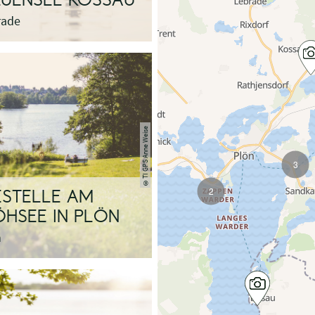
UENSEE KOSSAU
rade
TI GPS Anne Weise
3
©
2
STELLE AM
HSEE IN PLÖN
n