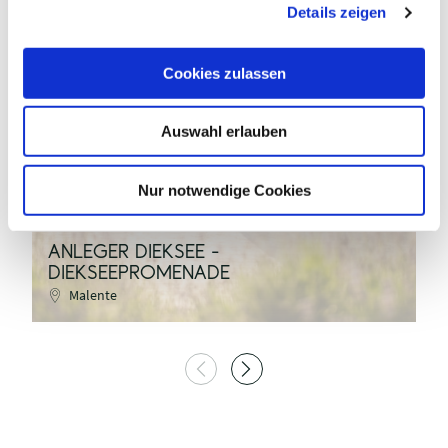
Details zeigen
s
a
u
Cookies zulassen
s
MaTS GmbH / Anne Weise
w
Auswahl erlauben
a
h
©
l
Nur notwendige Cookies
ANLEGER DIEKSEE -
DIEKSEEPROMENADE
D
Malente