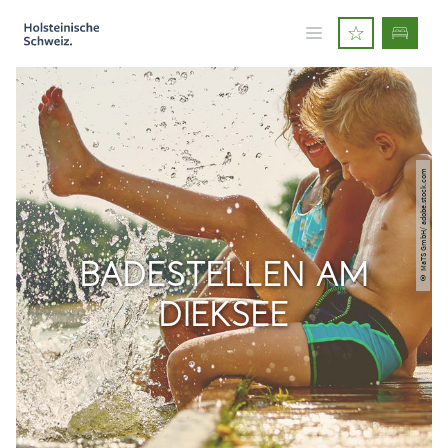
© MaTS GmbH/ adobe.stock.com
BADESTELLEN AM
DIEKSEE