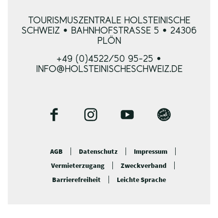
TOURISMUSZENTRALE HOLSTEINISCHE
SCHWEIZ • BAHNHOFSTRASSE 5 • 24306 P
LÖN
+49 (0)4522/50 95-25 •
INFO@HOLSTEINISCHESCHWEIZ.DE
F
I
Y
B
a
n
o
l
c
s
u
o
AGB
Datenschutz
Impressum
e
t
t
g
Vermieterzugang
Zweckverband
b
a
u
o
g
b
Barrierefreiheit
Leichte Sprache
o
r
e
k
a