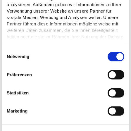
ALLGEMEINE INFORMATIONEN
analysieren. Außerdem geben wir Informationen zu Ihrer
Verwendung unserer Website an unsere Partner für
soziale Medien, Werbung und Analysen weiter. Unsere
Partner führen diese Informationen möglicherweise mit
weiteren Daten zusammen, die Sie ihnen bereitgestellt
EIGNUNG
haben oder die sie im Rahmen Ihrer Nutzung der Dienste
gesammelt haben.
ZAHLUNGSMÖGLICHKEITEN
E
Datenschutz
Notwendig
i
n
w
Präferenzen
i
DAS KÖNNTE DICH AUCH
l
l
Statistiken
INTERESSIEREN
i
g
Marketing
u
n
g