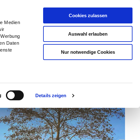
Menü
Erlebnisse
Buchen
Cookies zulassen
le Medien
ir
Auswahl erlauben
, Werbung
ren Daten
ienste
Nur notwendige Cookies
g
Details zeigen