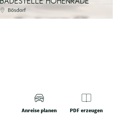
BADESTELLE HOHENRADE
EN
Bösdorf
M
Anreise planen
PDF erzeugen