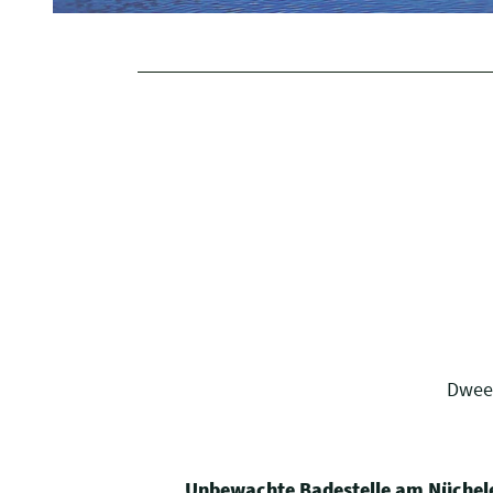
Dweer
Unbewachte Badestelle am Nüchele