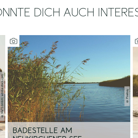
NNTE DICH AUCH INTERE
MaTS GmbH/ adobe.stock.com
Pixabay
©
©
BADESTELLE AM