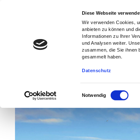
Diese Webseite verwende
Wir verwenden Cookies, um
anbieten zu können und di
Informationen zu Ihrer Ve
und Analysen weiter. Unse
zusammen, die Sie ihnen b
gesammelt haben.
Datenschutz
E
Notwendig
i
n
w
i
l
l