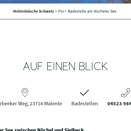
Holsteinische Schweiz
>
Poi >
Badestelle am Nücheler See
AUF EINEN BLICK
beeker Weg, 23714 Malente
Badestellen
04523 98
r See zwischen Nüchel und Sielbeck.