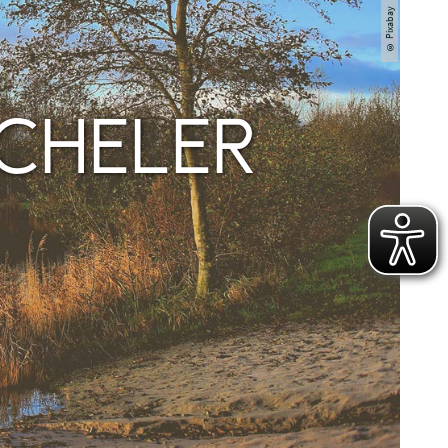
© Pixabay
CHELER