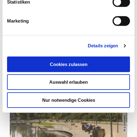
l
Statistiken
i
g
Marketing
u
n
DAS KÖNNTE DICH AUCH
g
INTERESSIEREN
Details zeigen
s
a
u
Cookies zulassen
s
w
Auswahl erlauben
a
h
l
Nur notwendige Cookies
S. Fuhrmann
©