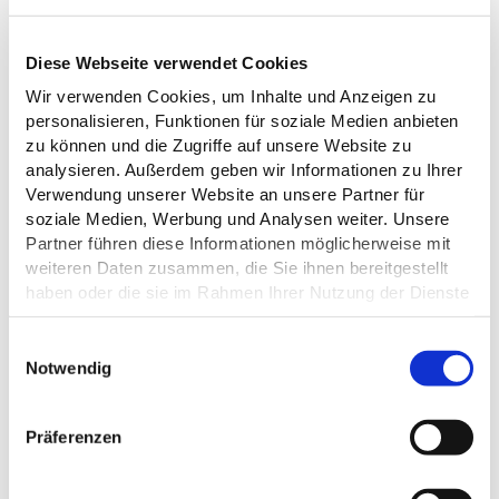
Diese Webseite verwendet Cookies
Wir verwenden Cookies, um Inhalte und Anzeigen zu
personalisieren, Funktionen für soziale Medien anbieten
zu können und die Zugriffe auf unsere Website zu
ALLGEMEINE INFORMATIONEN
analysieren. Außerdem geben wir Informationen zu Ihrer
Verwendung unserer Website an unsere Partner für
soziale Medien, Werbung und Analysen weiter. Unsere
Partner führen diese Informationen möglicherweise mit
weiteren Daten zusammen, die Sie ihnen bereitgestellt
ÖFFNUNGSZEITEN
haben oder die sie im Rahmen Ihrer Nutzung der Dienste
gesammelt haben.
E
FREMDSPRACHEN
Datenschutz
Notwendig
i
n
ZAHLUNGSMÖGLICHKEITEN
w
Präferenzen
i
SONSTIGE
l
AUSSTATTUNG/EINRICHTUNG