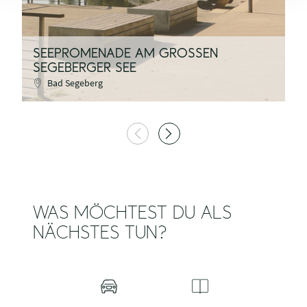
SEEPROMENADE AM GROSSEN S
W
EGEBERGER SEE
S
Bad Segeberg
WAS MÖCHTEST DU ALS
NÄCHSTES TUN?