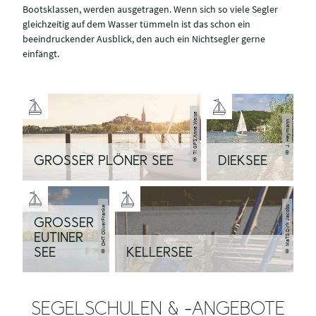
Bootsklassen, werden ausgetragen. Wenn sich so viele Segler
gleichzeitig auf dem Wasser tümmeln ist das schon ein
beeindruckender Ausblick, den auch ein Nichtsegler gerne
einfängt.
© TI GPS Anne Weise
© J. Heymann
GROSSER PLÖNER SEE
DIEKSEE
© OHT OliverFranke
© MaTS Dirk Jacobs
GROSSER E
UTINER S
EE
KELLERSEE
SEGELSCHULEN & -ANGEBOTE