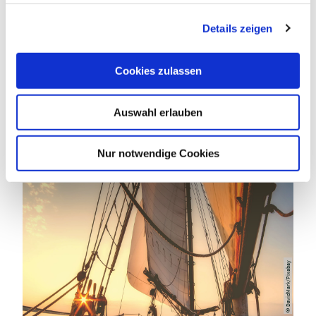
holsteinischeschweiz.de, Anne Weise
g
Details zeigen
s
a
©
u
Cookies zulassen
s
WASSERSPORTVEREIN SEEBLICK
w
DERSAU
Auswahl erlauben
a
Dersau
h
l
Nur notwendige Cookies
DavidMark/Pixabay
©