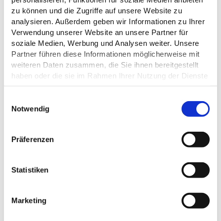
zu können und die Zugriffe auf unsere Website zu
Berns Waelz/Pixabay
analysieren. Außerdem geben wir Informationen zu Ihrer
Verwendung unserer Website an unsere Partner für
soziale Medien, Werbung und Analysen weiter. Unsere
Partner führen diese Informationen möglicherweise mit
©
weiteren Daten zusammen, die Sie ihnen bereitgestellt
haben oder die sie im Rahmen Ihrer Nutzung der Dienste
gesammelt haben.
E
SEGEL SPORT CLUB BOSAU
Datenschutz
Notwendig
i
Bosau
n
w
Präferenzen
i
l
l
Statistiken
i
g
Marketing
u
n