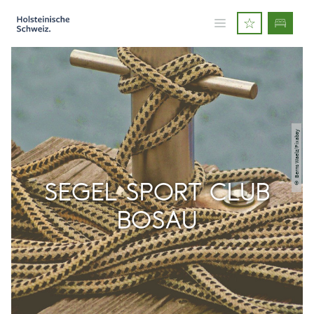
© Berns Waelz/Pixabay
SEGEL SPORT CLUB
BOSAU