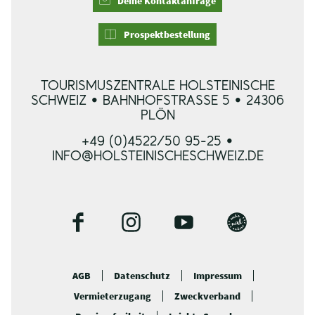
Deine Kontaktanfrage
Prospektbestellung
TOURISMUSZENTRALE HOLSTEINISCHE
SCHWEIZ • BAHNHOFSTRASSE 5 • 24306 P
LÖN
+49 (0)4522/50 95-25 •
INFO@HOLSTEINISCHESCHWEIZ.DE
F
I
Y
B
a
n
o
l
c
s
u
o
AGB
Datenschutz
Impressum
e
t
t
g
Vermieterzugang
Zweckverband
b
a
u