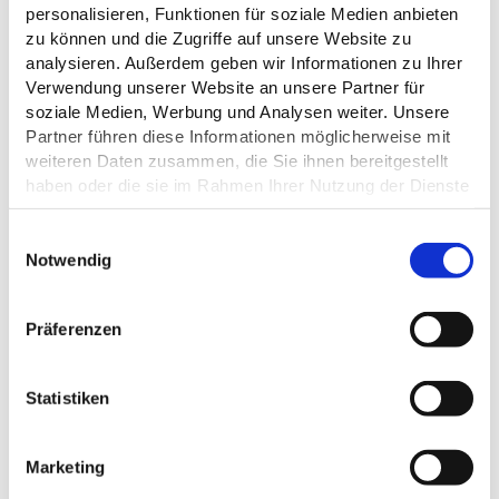
personalisieren, Funktionen für soziale Medien anbieten
zu können und die Zugriffe auf unsere Website zu
analysieren. Außerdem geben wir Informationen zu Ihrer
Verwendung unserer Website an unsere Partner für
soziale Medien, Werbung und Analysen weiter. Unsere
Partner führen diese Informationen möglicherweise mit
ALLGEMEINE INFORMATIONEN
weiteren Daten zusammen, die Sie ihnen bereitgestellt
haben oder die sie im Rahmen Ihrer Nutzung der Dienste
gesammelt haben.
E
Datenschutz
Notwendig
i
EIGNUNG
n
w
Präferenzen
i
l
l
Statistiken
DAS KÖNNTE DICH AUCH
i
INTERESSIEREN
g
Marketing
u