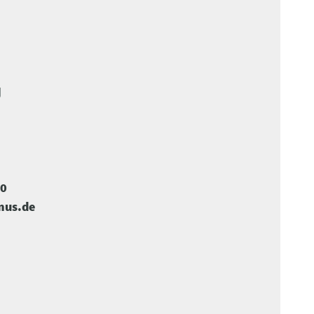
U
-0
mus.de