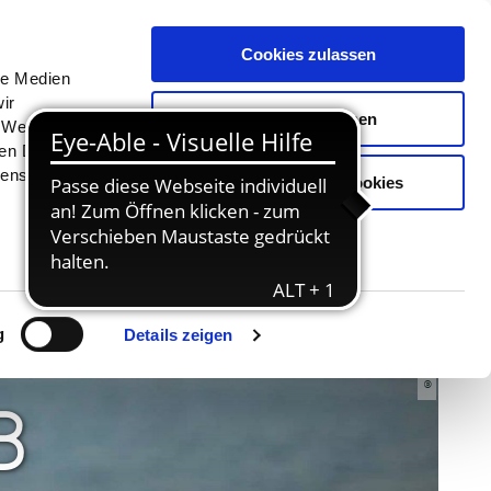
Menü
Erlebnisse
Buchen
Cookies zulassen
le Medien
ir
Auswahl erlauben
, Werbung
ren Daten
ienste
Nur notwendige Cookies
© TI GPS Jalost Studios
g
Details zeigen
B