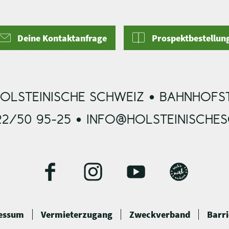
Deine Kontaktanfrage
Prospektbestellun
OLSTEINISCHE SCHWEIZ • BAHNHOFST
22/50 95-25 • INFO@HOLSTEINISCHE
F
I
Y
B
a
n
o
l
c
s
u
o
essum
Vermieterzugang
Zweckverband
Barri
e
t
t
g