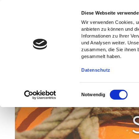
Diese Webseite verwende
Wir verwenden Cookies, um
anbieten zu können und di
Informationen zu Ihrer Ve
und Analysen weiter. Unse
zusammen, die Sie ihnen b
gesammelt haben.
Datenschutz
E
Notwendig
i
n
w
i
l
l