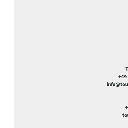
T
+49 
info@tou
+
to