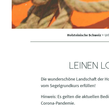
i
g
u
n
g
s
Holsteinische Schweiz
>
Ur
a
u
s
w
a
LEINEN 
h
l
Die wunderschöne Landschaft der Hol
vom Segelgrundkurs erfüllen!
Hinweis: Es gelten die aktuellen Be
Corona-Pandemie.