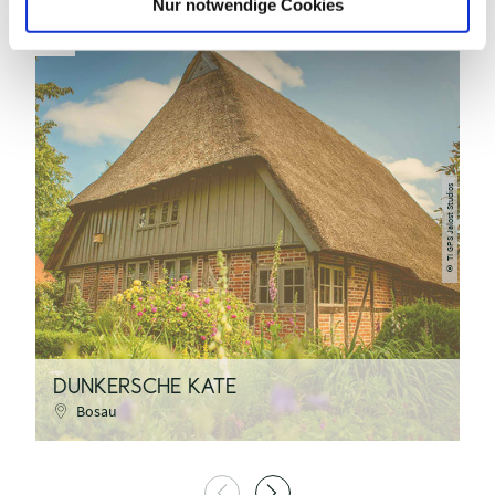
Nur notwendige Cookies
TI GPS Jalost Studios
©
DUNKERSCHE KATE
K
Bosau