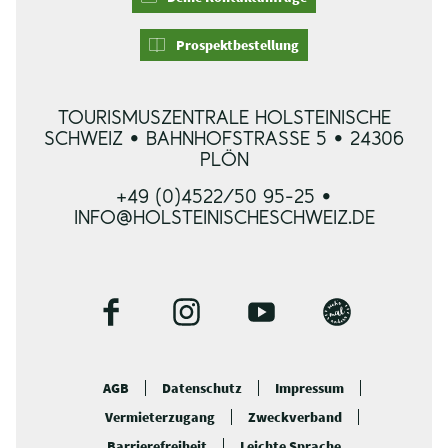
Prospektbestellung
TOURISMUSZENTRALE HOLSTEINISCHE
SCHWEIZ • BAHNHOFSTRASSE 5 • 24306 P
LÖN
+49 (0)4522/50 95-25 •
INFO@HOLSTEINISCHESCHWEIZ.DE
F
I
Y
B
a
n
o
l
c
s
u
o
AGB
Datenschutz
Impressum
e
t
t
g
Vermieterzugang
Zweckverband
b
a
u
o
g
b
Barrierefreiheit
Leichte Sprache