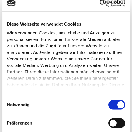
Diese Webseite verwendet Cookies
WHITE DINNER SCHLOSS PLÖN
Schloss Plön
Wir verwenden Cookies, um Inhalte und Anzeigen zu
personalisieren, Funktionen für soziale Medien anbieten
zu können und die Zugriffe auf unsere Website zu
23.08.2026
analysieren. Außerdem geben wir Informationen zu Ihrer
Verwendung unserer Website an unsere Partner für
soziale Medien, Werbung und Analysen weiter. Unsere
Partner führen diese Informationen möglicherweise mit
weiteren Daten zusammen, die Sie ihnen bereitgestellt
haben oder die sie im Rahmen Ihrer Nutzung der Dienste
Klarinetten Trio Schmuck
gesammelt haben.
E
Datenschutz
Notwendig
i
©
n
w
Präferenzen
i