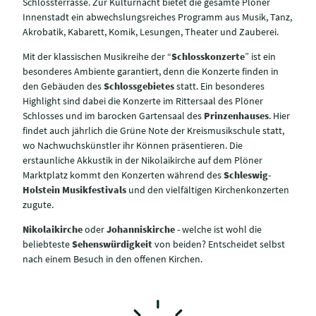
Schlossterrasse. Zur Kulturnacht bietet die gesamte Plöner
Innenstadt ein abwechslungsreiches Programm aus Musik, Tanz,
Akrobatik, Kabarett, Komik, Lesungen, Theater und Zauberei.
Mit der klassischen Musikreihe der “
Schlosskonzerte
” ist ein
besonderes Ambiente garantiert, denn die Konzerte finden in
den Gebäuden des
Schlossgebietes
statt. Ein besonderes
Highlight sind dabei die Konzerte im Rittersaal des Plöner
Schlosses und im barocken Gartensaal des
Prinzenhauses
. Hier
findet auch jährlich die Grüne Note der Kreismusikschule statt,
wo Nachwuchskünstler ihr Können präsentieren. Die
erstaunliche Akkustik in der Nikolaikirche auf dem Plöner
Marktplatz kommt den Konzerten während des
Schleswig-
Holstein Musikfestivals
und den vielfältigen Kirchenkonzerten
zugute.
Nikolaikirche
oder
Johanniskirche
- welche ist wohl die
beliebteste
Sehenswürdigkeit
von beiden? Entscheidet selbst
nach einem Besuch in den offenen Kirchen.