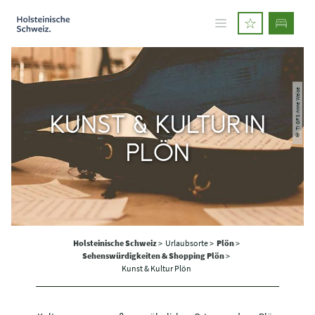
© TI GPS Anne Weise
KUNST & KULTUR IN
PLÖN
Holsteinische Schweiz
>
Urlaubsorte >
Plön
>
Sehenswürdigkeiten & Shopping Plön
>
Kunst & Kultur Plön