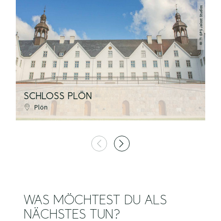
TI GPS Jalost Studios
©
SCHLOSS PLÖN
K
Plön
WAS MÖCHTEST DU ALS
NÄCHSTES TUN?