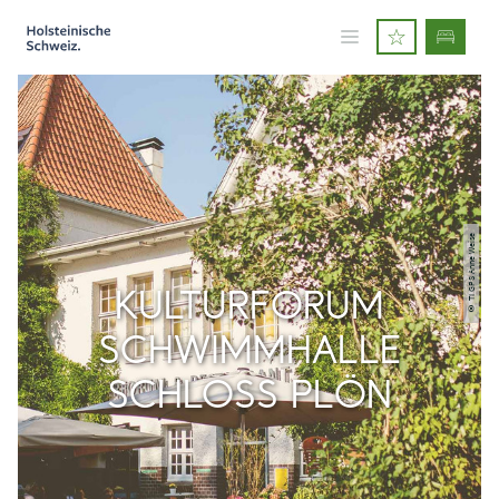
© TI GPS Anne Weise
KULTURFORUM
SCHWIMMHALLE
SCHLOSS PLÖN