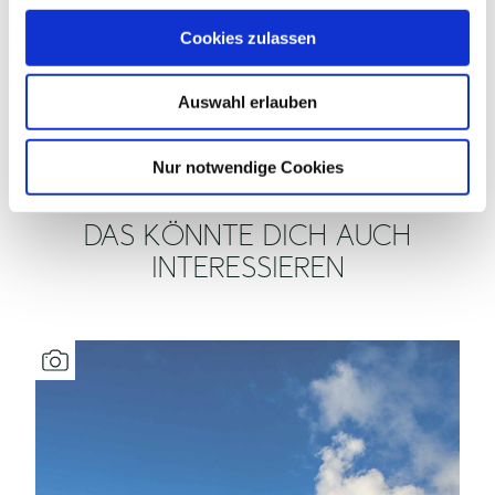
ERREICHBARKEIT / ANREISE
u
Cookies zulassen
s
w
SONSTIGE
AUSSTATTUNG/EINRICHTUNG
Auswahl erlauben
a
h
l
Nur notwendige Cookies
DAS KÖNNTE DICH AUCH
INTERESSIEREN