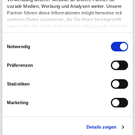
soziale Medien, Werbung und Analysen weiter. Unsere
Partner führen diese Informationen möglicherweise mit
weiteren Daten zusammen, die Sie ihnen bereitgestellt
haben oder die sie im Rahmen Ihrer Nutzung der Dienste
gesammelt haben.
E
Datenschutz
Notwendig
i
n
w
Präferenzen
i
l
l
Statistiken
i
g
Marketing
u
ALLGEMEINE INFORMATIONEN
n
g
Details zeigen
s
a