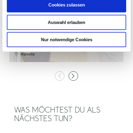
MaTS GmbH / Anne Weise
u
Cookies zulassen
s
w
©
Auswahl erlauben
a
h
l
Nur notwendige Cookies
FRIESEN-APOTHEKE
F
Malente
WAS MÖCHTEST DU ALS
NÄCHSTES TUN?