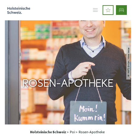
© MaTS GmbH / Anne Weise
ROSEN-APOTHEKE
Holsteinische Schweiz
>
Poi >
Rosen-Apotheke