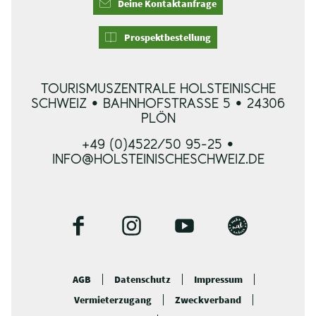
Deine Kontaktanfrage
Prospektbestellung
TOURISMUSZENTRALE HOLSTEINISCHE
SCHWEIZ • BAHNHOFSTRASSE 5 • 24306 P
LÖN
+49 (0)4522/50 95-25 •
INFO@HOLSTEINISCHESCHWEIZ.DE
F
I
Y
B
a
n
o
l
c
s
u
o
AGB
Datenschutz
Impressum
e
t
t
g
Vermieterzugang
Zweckverband
b
a
u