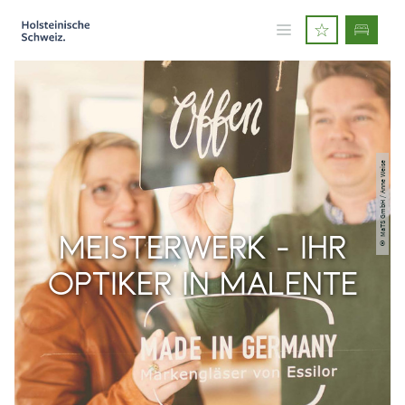
© MaTS GmbH / Anne Weise
MEISTERWERK - IHR
OPTIKER IN MALENTE