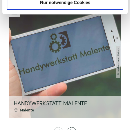
Nur notwendige Cookies
Handywerkstatt Malente
©
HANDYWERKSTATT MALENTE
T
Malente