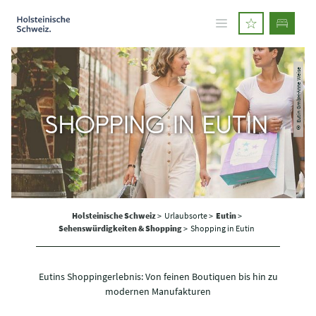
© Eutin GmbH-Anne Weise
SHOPPING IN EUTIN
Holsteinische Schweiz
>
Urlaubsorte >
Eutin
>
Sehenswürdigkeiten & Shopping
>
Shopping in Eutin
Eutins Shoppingerlebnis: Von feinen Boutiquen bis hin zu
modernen Manufakturen