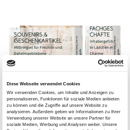
EUTINER
BOUTIQU
EN &
FACHGES
SOUVENIRS &
CHÄFTE
©
A
n
n
e
ei
s
e
_
Fi
n
e
A
r
t
F
o
t
o
g
r
afi
©
A
n
n
e
ei
s
e
_
Fi
n
e
A
r
t
F
o
t
o
g
r
afi
GESCHENKARTIKEL
Inhabergeführ
Mitbringsel für Freunde und
te Lädchen mit
W
e
W
e
Daheimgebliebene
Charme
WOCHEN
MARKT
Eutins erste
©
A
n
n
e
ei
s
e
_
Fi
n
e
A
r
t
F
o
t
o
g
r
afi
Adresse für
Diese Webseite verwendet Cookies
lokales Obst &
© Anne Weise_Fine Art Fotografie
PARKPLÄT
W
e
Gemüse
Wir verwenden Cookies, um Inhalte und Anzeigen zu
ZE
Stadtnahes
personalisieren, Funktionen für soziale Medien anbieten
Parken für
zu können und die Zugriffe auf unsere Website zu
einen
EUTINER MANUFAKTUREN
analysieren. Außerdem geben wir Informationen zu Ihrer
© Nathalie Haack
entspannten
Inhabergeführte Geschäfte mit Liebe
Verwendung unserer Website an unsere Partner für
Einkaufsbumm
zum Detail: Räder, Wolle, Kaffee und
soziale Medien, Werbung und Analysen weiter. Unsere
el
mehr