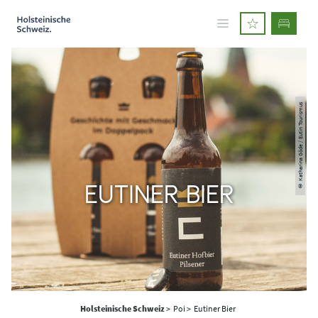
© Katharina Göde / Eutin Tourismus
EUTINER BIER
Holsteinische Schweiz
>
Poi >
Eutiner Bier