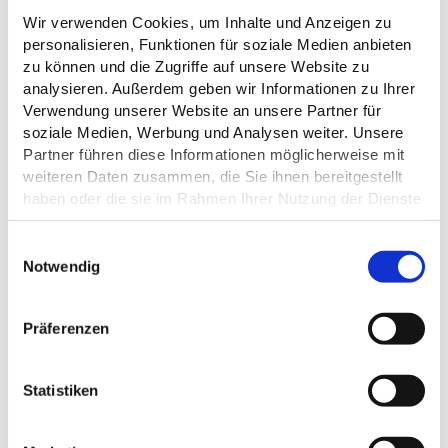
Wir verwenden Cookies, um Inhalte und Anzeigen zu
personalisieren, Funktionen für soziale Medien anbieten
zu können und die Zugriffe auf unsere Website zu
analysieren. Außerdem geben wir Informationen zu Ihrer
Verwendung unserer Website an unsere Partner für
soziale Medien, Werbung und Analysen weiter. Unsere
Partner führen diese Informationen möglicherweise mit
weiteren Daten zusammen, die Sie ihnen bereitgestellt
haben oder die sie im Rahmen Ihrer Nutzung der Dienste
ALLGEMEINE INFORMATIONEN
gesammelt haben.
E
Datenschutz
Notwendig
i
n
ÖFFNUNGSZEITEN
w
Präferenzen
i
l
l
Statistiken
i
DAS KÖNNTE DICH AUCH
g