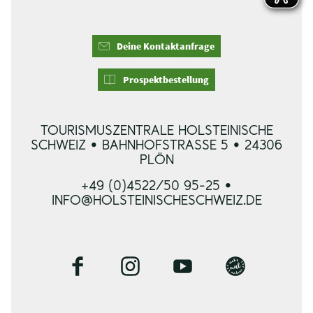
Deine Kontaktanfrage
Prospektbestellung
TOURISMUSZENTRALE HOLSTEINISCHE
SCHWEIZ • BAHNHOFSTRASSE 5 • 24306 P
LÖN
+49 (0)4522/50 95-25 •
INFO@HOLSTEINISCHESCHWEIZ.DE
F
I
Y
B
a
n
o
l
c
s
u
o