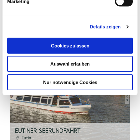
Marketing
u
INTERESSIEREN
n
g
Details zeigen
s
a
u
Cookies zulassen
s
w
Auswahl erlauben
a
h
Ottmar Heinze Fotografie
l
Nur notwendige Cookies
©
EUTINER SEERUNDFAHRT
E
Eutin