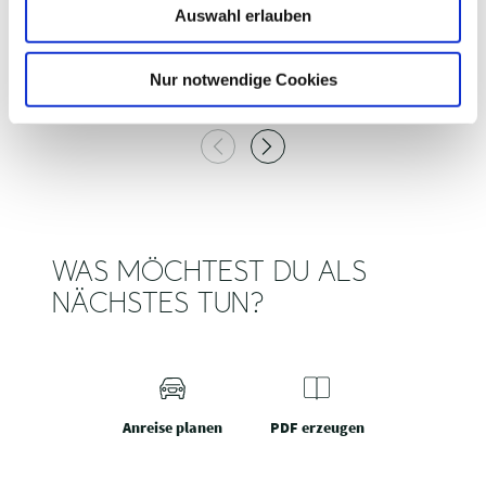
Auswahl erlauben
a
GROSSER PLÖNER SEE
N
h
Plön
l
Nur notwendige Cookies
WAS MÖCHTEST DU ALS
NÄCHSTES TUN?
Anreise planen
PDF erzeugen