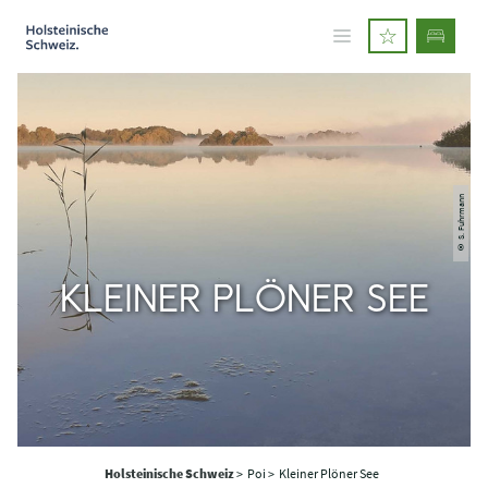
© S. Fuhrmann
KLEINER PLÖNER SEE
Holsteinische Schweiz
>
Poi >
Kleiner Plöner See