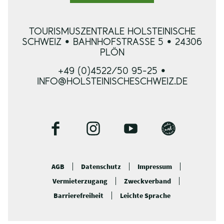
TOURISMUSZENTRALE HOLSTEINISCHE
SCHWEIZ • BAHNHOFSTRASSE 5 • 24306 P
LÖN
+49 (0)4522/50 95-25 •
INFO@HOLSTEINISCHESCHWEIZ.DE
F
I
Y
B
a
n
o
l
c
s
u
o
AGB
Datenschutz
Impressum
e
t
t
g
Vermieterzugang
Zweckverband
b
a
u
o
g
b
Barrierefreiheit
Leichte Sprache
o
r
e
k
a