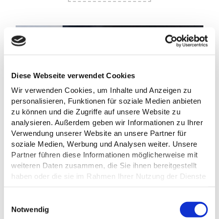
07.08.2026
Anne Weise_Eutin Tourismus
Diese Webseite verwendet Cookies
NACHTWÄCHTER-RUNDGANG DURCH
Wir verwenden Cookies, um Inhalte und Anzeigen zu
EUTIN
©
personalisieren, Funktionen für soziale Medien anbieten
Tourist-Info Eutin
zu können und die Zugriffe auf unsere Website zu
analysieren. Außerdem geben wir Informationen zu Ihrer
Verwendung unserer Website an unsere Partner für
UNSER ANGEBOT ANFRAGEN
soziale Medien, Werbung und Analysen weiter. Unsere
Partner führen diese Informationen möglicherweise mit
Betreff
*
Anrede
*
weiteren Daten zusammen, die Sie ihnen bereitgestellt
haben oder die sie im Rahmen Ihrer Nutzung der Dienste
gesammelt haben.
E
Vorname
*
Nachname
*
Datenschutz
Notwendig
i