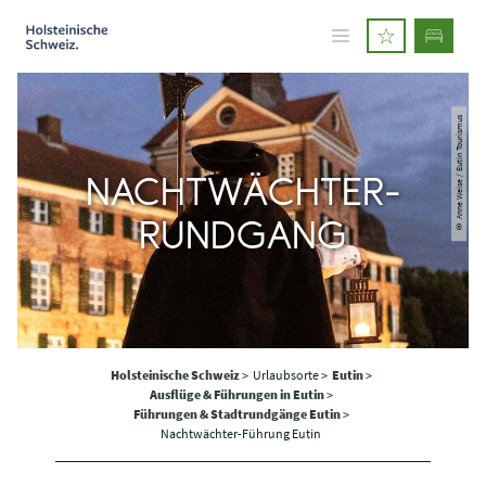
© Anne Weise / Eutin Tourismus
NACHTWÄCHTER-
RUNDGANG
Holsteinische Schweiz
>
Urlaubsorte >
Eutin
>
Ausflüge & Führungen in Eutin
>
Führungen & Stadtrundgänge Eutin
>
Nachtwächter-Führung Eutin