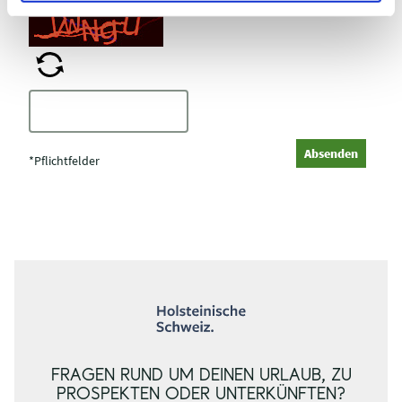
C
a
p
Absenden
t
*Pflichtfelder
c
h
a
FRAGEN RUND UM DEINEN URLAUB, ZU
PROSPEKTEN ODER UNTERKÜNFTEN?