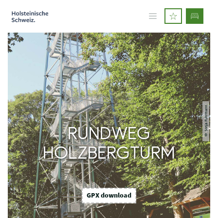
© Sonja Fuhrmann
RUNDWEG
HOLZBERGTURM
GPX download