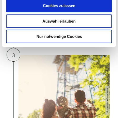
u
Cookies zulassen
s
TOURIST INFORMATION MALENTE
w
Malente
Auswahl erlauben
a
h
2
l
Nur notwendige Cookies
Jessen Fotografie
©
WILDPARK MALENTE
Malente