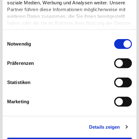
soziale Medien, Werbung und Analysen weiter. Unsere
Partner führen diese Informationen möglicherweise mit
weiteren Daten zusammen, die Sie ihnen bereitgestellt
haben oder die sie im Rahmen Ihrer Nutzung der Dienste
gesammelt haben.
TOURENVERLAUF
E
Datenschutz
Notwendig
i
n
w
1
Präferenzen
i
l
l
Statistiken
i
g
Marketing
Dirk Jacobs, Heide
u
n
g
©
Details zeigen
s
a