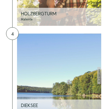
3
MaTS GmbH/ Anne Weise
©
HOLZBERGTURM
Malente
4