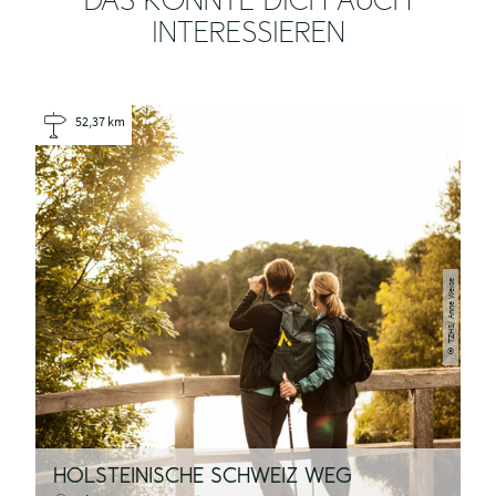
WAS MÖCHTEST DU ALS
NÄCHSTES TUN?
PDF
GPX
Anreise
erzeugen
planen
herunterladen
DAS KÖNNTE DICH AUCH
INTERESSIEREN
52,37 km