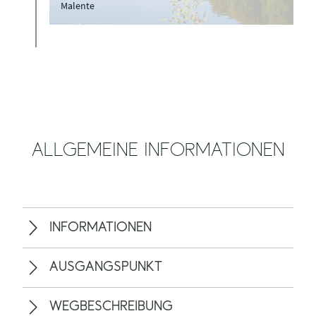
S. Fuhrmann
©
DIEKSEE
Malente