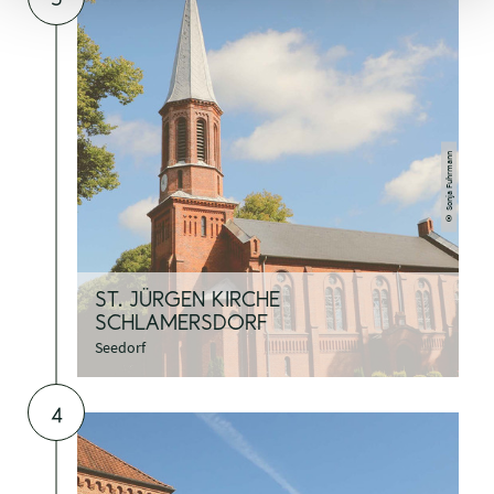
3
Sonja Fuhrmann
©
ST. JÜRGEN KIRCHE
SCHLAMERSDORF
Seedorf
4