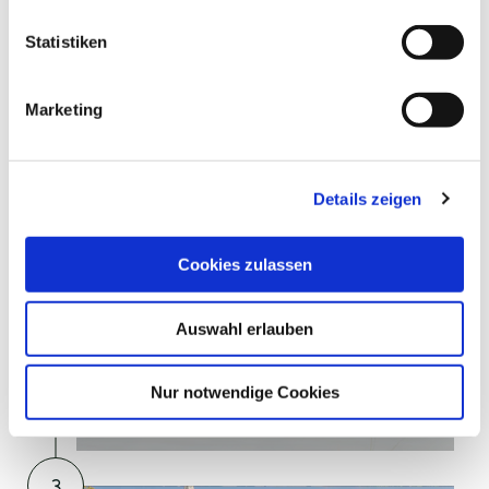
Seedorf
l
l
Statistiken
i
2
g
Marketing
u
n
g
Details zeigen
s
a
Sonja Fuhrmann
u
Cookies zulassen
s
©
w
Auswahl erlauben
a
h
l
Nur notwendige Cookies
SEEDORFER SEE
Seedorf