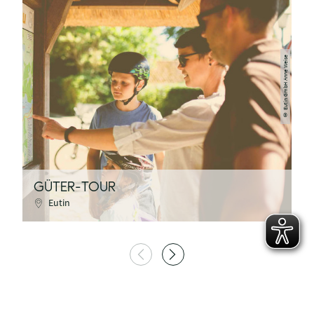
Eutin GmbH Anne Weise
©
GÜTER-TOUR
B
Eutin