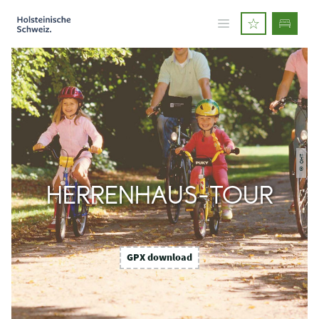
© OHT
HERRENHAUS-TOUR
GPX download