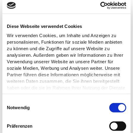
TOURENVERLAUF
Diese Webseite verwendet Cookies
Wir verwenden Cookies, um Inhalte und Anzeigen zu
1
personalisieren, Funktionen für soziale Medien anbieten
zu können und die Zugriffe auf unsere Website zu
analysieren. Außerdem geben wir Informationen zu Ihrer
Verwendung unserer Website an unsere Partner für
soziale Medien, Werbung und Analysen weiter. Unsere
Partner führen diese Informationen möglicherweise mit
weiteren Daten zusammen, die Sie ihnen bereitgestellt
NPHS M. Wenzel
haben oder die sie im Rahmen Ihrer Nutzung der Dienste
gesammelt haben.
©
E
Datenschutz
Notwendig
i
n
w
Präferenzen
SEEDORFER TORHAUS
i