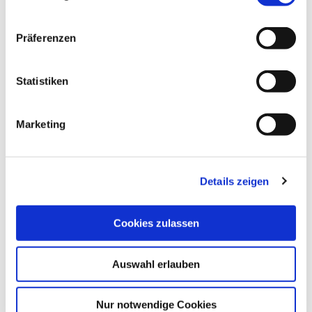
n
w
Präferenzen
i
l
l
Statistiken
Anne Weise_Eutin Tourismus
i
g
Marketing
u
n
©
g
Details zeigen
s
a
SCHLOSSGARTEN EUTIN
u
Eutin
Cookies zulassen
s
w
3
Auswahl erlauben
a
h
l
Nur notwendige Cookies