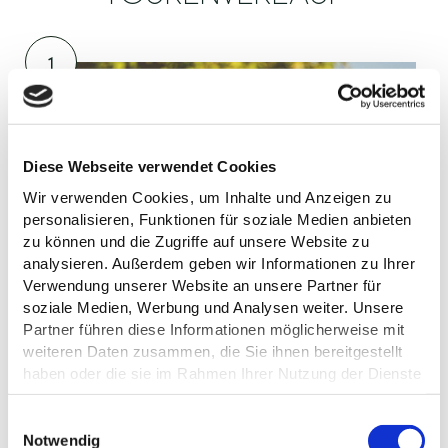
1
Diese Webseite verwendet Cookies
Anne Weise / Eutin Tourismus
Wir verwenden Cookies, um Inhalte und Anzeigen zu
personalisieren, Funktionen für soziale Medien anbieten
zu können und die Zugriffe auf unsere Website zu
analysieren. Außerdem geben wir Informationen zu Ihrer
Verwendung unserer Website an unsere Partner für
©
soziale Medien, Werbung und Analysen weiter. Unsere
Partner führen diese Informationen möglicherweise mit
weiteren Daten zusammen, die Sie ihnen bereitgestellt
SCHLOSS EUTIN
haben oder die sie im Rahmen Ihrer Nutzung der Dienste
Eutin
gesammelt haben.
E
Datenschutz
Notwendig
2
i