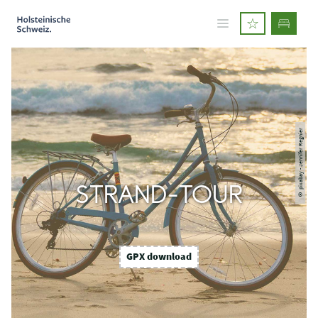
© pixabay - Jennifer Regnier
STRAND-TOUR
GPX download