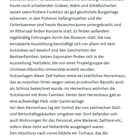
heute noch erhaltenden Gräben, Wälle und Schießscharten
lassen seine frühere Funktion als gut geschützte Burganlage
erkennen. In den früheren Gefängniszellen und der
Folterkammer sind heute Museumsräume untergebracht und
im Rittersaal finden Konzerte statt. Es finden außerdem
regelmäßig Führungen durch das Museum statt. Die neu
konzipierte Ausstellung beschäftigt sich vor allem mit dem
Gutsleben auf Seedorf und den Geschichten der
Besitzerfamilien. Neben Exponaten finden sich in der
Ausstellung Texttafeln, die von einer Projektgruppe der
Christian-Albrechts-Universität erstellt wurden.
Gutsanlagen dieser Zeit hatten meist ein stattliches Herrenhaus,
das an manchen Orten wegen seines prunkvollen Baustils auch
als Schloss bezeichnet wurde. Im Herrenhaus wohnten die
Gutsherren mit ihren Familien. Hinter dem Herrenhaus gab es
eine aufwändige Park- oder Gartenanlage.
Vor dem Herrenhaus lag der Vorhof, der von zahlreichen Stall-
und Wirtschaftsgebäuden umgeben war. Dort befanden sich
auch Wohnungen für das Personal, eine Bäckerei, Sattlerei etc.,
sofern diese nicht auf Nebenhöfe ausgelagert waren.
Den Abschluss nach vorne bildete ein Torhaus, das die