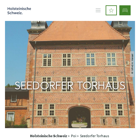
© NPHS M. Wenzel
SEEDORFER TORHAUS
Holsteinische Schweiz
>
Poi >
Seedorfer Torhaus