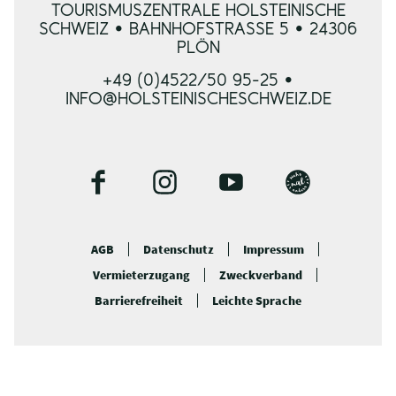
TOURISMUSZENTRALE HOLSTEINISCHE
SCHWEIZ • BAHNHOFSTRASSE 5 • 24306 P
LÖN
+49 (0)4522/50 95-25 •
INFO@HOLSTEINISCHESCHWEIZ.DE
F
I
Y
B
a
n
o
l
c
s
u
o
AGB
Datenschutz
Impressum
e
t
t
g
Vermieterzugang
Zweckverband
b
a
u
o
g
b
Barrierefreiheit
Leichte Sprache
o
r
e
k
a
m