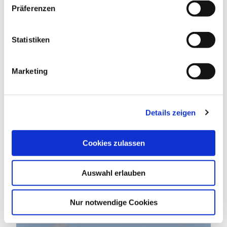
w
Präferenzen
i
ALLGEMEINE INFORMATIONEN
l
l
Statistiken
i
g
Marketing
PREISINFORMATIONEN
u
n
g
Details zeigen
s
a
DAS KÖNNTE DICH AUCH
u
Cookies zulassen
INTERESSIEREN
s
w
Auswahl erlauben
a
h
l
Nur notwendige Cookies