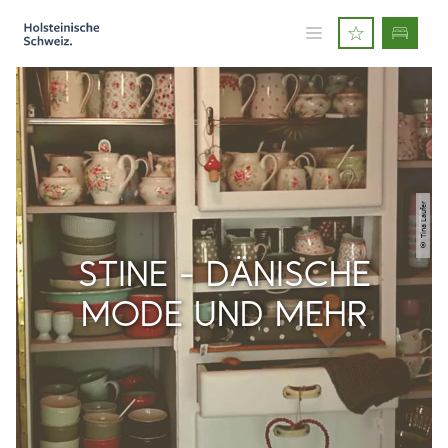
© Tina Laufer
STINE - DÄNISCHE
MODE UND MEHR