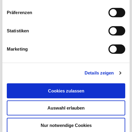
n
ALLGEMEINE INFORMATIONEN
w
Präferenzen
i
l
l
Statistiken
i
ÖFFNUNGSZEITEN
g
Marketing
u
ZAHLUNGSMÖGLICHKEITEN
n
g
Details zeigen
s
a
u
Cookies zulassen
DAS KÖNNTE DICH AUCH
s
INTERESSIEREN
w
Auswahl erlauben
a
h
l
Nur notwendige Cookies