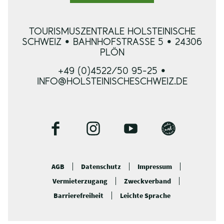
TOURISMUSZENTRALE HOLSTEINISCHE
SCHWEIZ • BAHNHOFSTRASSE 5 • 24306 P
LÖN
+49 (0)4522/50 95-25 •
INFO@HOLSTEINISCHESCHWEIZ.DE
F
I
Y
B
a
n
o
l
c
s
u
o
AGB
Datenschutz
Impressum
e
t
t
g
Vermieterzugang
Zweckverband
b
a
u
o
g
b
Barrierefreiheit
Leichte Sprache
o
r
e
k
a