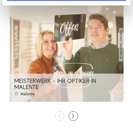
MaTS GmbH / Anne Weise
©
MEISTERWERK - IHR OPTIKER IN
MALENTE
N
Malente