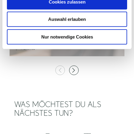
Cookies zulassen
s
w
©
Auswahl erlauben
a
h
l
Nur notwendige Cookies
NKD MALENTE
H
Malente
WAS MÖCHTEST DU ALS
NÄCHSTES TUN?