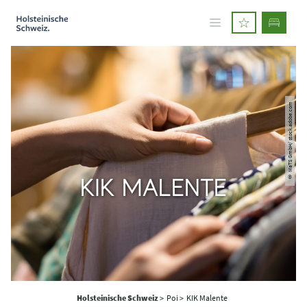
© MaTS GmbH/ stock.adobe.com
KIK MALENTE
Holsteinische Schweiz
>
Poi >
KIK Malente