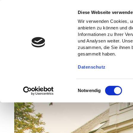
Diese Webseite verwende
Wir verwenden Cookies, um
anbieten zu können und di
Informationen zu Ihrer Ve
und Analysen weiter. Unse
zusammen, die Sie ihnen b
gesammelt haben.
Datenschutz
E
Notwendig
i
n
w
i
l
l