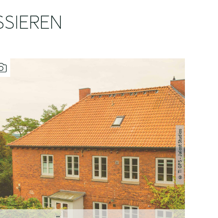
SSIEREN
TI GPS - Jalost Studios
©