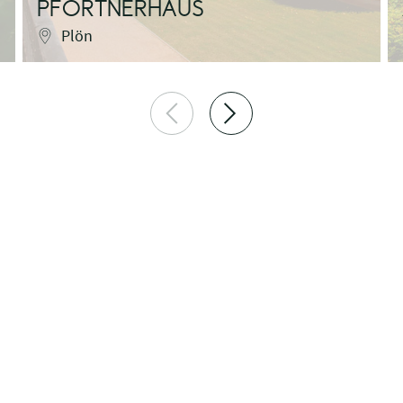
PFÖRTNERHAUS
Plön