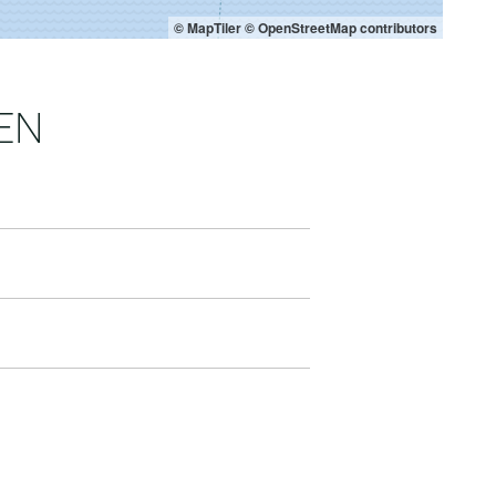
© MapTiler
© OpenStreetMap contributors
EN