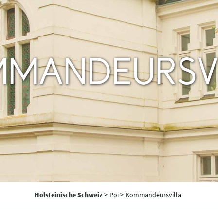
MANDEURSV
Holsteinische Schweiz
>
Poi >
Kommandeursvilla