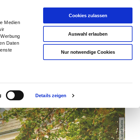
Menü
Erlebnisse
Buchen
Cookies zulassen
le Medien
ir
Auswahl erlauben
, Werbung
ren Daten
ienste
Nur notwendige Cookies
g
Details zeigen
© TI GPS Jalost Studios