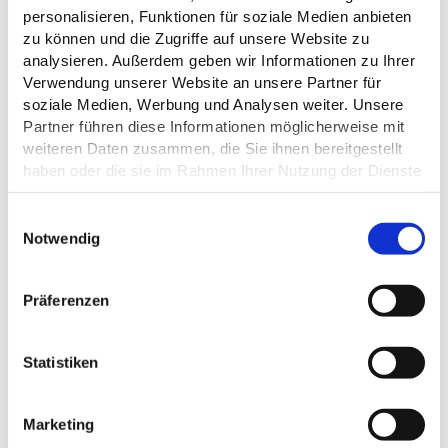
personalisieren, Funktionen für soziale Medien anbieten
zu können und die Zugriffe auf unsere Website zu
analysieren. Außerdem geben wir Informationen zu Ihrer
Verwendung unserer Website an unsere Partner für
ALLGEMEINE INFORMATIONEN
soziale Medien, Werbung und Analysen weiter. Unsere
Partner führen diese Informationen möglicherweise mit
weiteren Daten zusammen, die Sie ihnen bereitgestellt
haben oder die sie im Rahmen Ihrer Nutzung der Dienste
gesammelt haben.
ÖFFNUNGSZEITEN
E
Datenschutz
Notwendig
i
PREISINFORMATIONEN
n
w
Präferenzen
i
l
l
Statistiken
DAS KÖNNTE DICH AUCH
i
INTERESSIEREN
g
Marketing
u