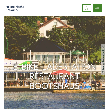
© Jeverhus Gastronomie GmbH
E-BIKE-LADESTATION
RESTAURANT
BOOTSHAUS