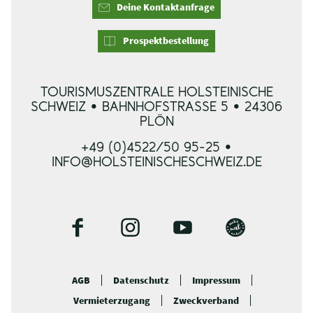
Deine Kontaktanfrage
Prospektbestellung
TOURISMUSZENTRALE HOLSTEINISCHE
SCHWEIZ • BAHNHOFSTRASSE 5 • 24306 P
LÖN
+49 (0)4522/50 95-25 •
INFO@HOLSTEINISCHESCHWEIZ.DE
F
I
Y
B
a
n
o
l
c
s
u
o
AGB
Datenschutz
Impressum
e
t
t
g
Vermieterzugang
Zweckverband
b
a
u