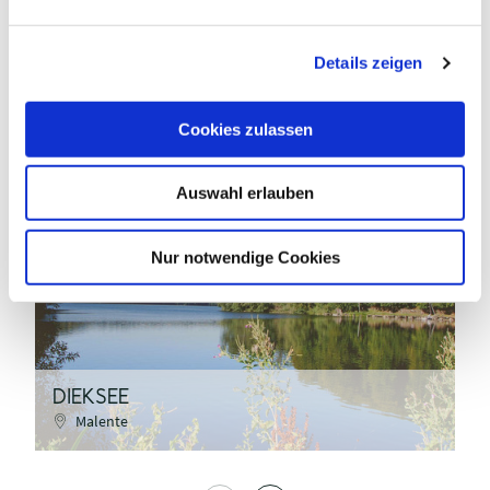
n
g
Details zeigen
s
a
u
Cookies zulassen
s
w
Auswahl erlauben
a
S. Fuhrmann
h
l
Nur notwendige Cookies
©
E
DIEKSEE
M
Malente