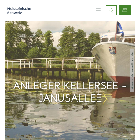
© 5-Seen-Fahrt und Kellersee-Fahrt
ANLEGER KELLERSEE -
JANUSALLEE