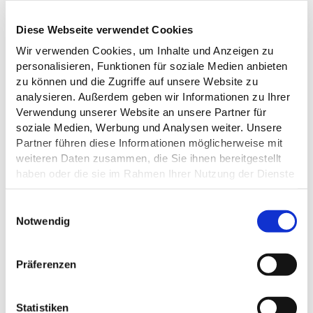
Diese Webseite verwendet Cookies
Wir verwenden Cookies, um Inhalte und Anzeigen zu
personalisieren, Funktionen für soziale Medien anbieten
zu können und die Zugriffe auf unsere Website zu
ALLGEMEINE INFORMATIONEN
analysieren. Außerdem geben wir Informationen zu Ihrer
Verwendung unserer Website an unsere Partner für
soziale Medien, Werbung und Analysen weiter. Unsere
Partner führen diese Informationen möglicherweise mit
weiteren Daten zusammen, die Sie ihnen bereitgestellt
EIGNUNG
haben oder die sie im Rahmen Ihrer Nutzung der Dienste
gesammelt haben.
ZAHLUNGSMÖGLICHKEITEN
E
Datenschutz
Notwendig
i
PREISINFORMATIONEN
n
w
Präferenzen
i
INFORMATIONEN ZUR
l
BARRIEREFREIHEIT
l
Statistiken