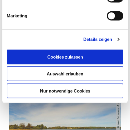
i
g
Marketing
u
n
DAS KÖNNTE DICH AUCH
g
INTERESSIEREN
Details zeigen
s
a
u
Cookies zulassen
s
w
Auswahl erlauben
a
h
l
Nur notwendige Cookies
Hotel Gut Immenhof, Holger Martens
©