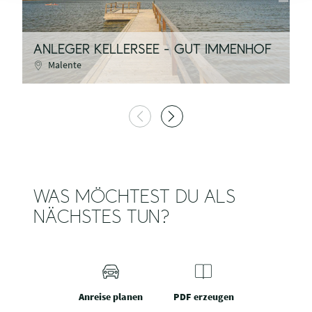
ANLEGER KELLERSEE - GUT IMMENHOF
A
Malente
WAS MÖCHTEST DU ALS
NÄCHSTES TUN?
Anreise planen
PDF erzeugen