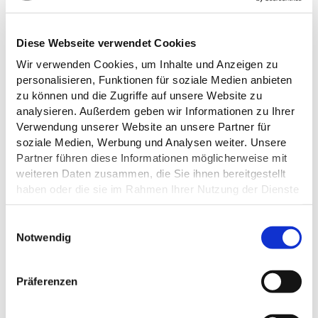
Diese Webseite verwendet Cookies
Wir verwenden Cookies, um Inhalte und Anzeigen zu
ALLGEMEINE INFORMATIONEN
personalisieren, Funktionen für soziale Medien anbieten
zu können und die Zugriffe auf unsere Website zu
analysieren. Außerdem geben wir Informationen zu Ihrer
Verwendung unserer Website an unsere Partner für
soziale Medien, Werbung und Analysen weiter. Unsere
EIGNUNG
Partner führen diese Informationen möglicherweise mit
weiteren Daten zusammen, die Sie ihnen bereitgestellt
FREMDSPRACHEN
haben oder die sie im Rahmen Ihrer Nutzung der Dienste
gesammelt haben.
E
ZAHLUNGSMÖGLICHKEITEN
Datenschutz
Notwendig
i
n
PREISINFORMATIONEN
w
Präferenzen
i
INFORMATIONEN ZUR
l