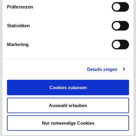
w
Präferenzen
i
l
l
Statistiken
R. Kökelsum
i
g
©
Marketing
u
n
g
Details zeigen
s
a
ANLEGER DERSAU
A
u
Dersau
Cookies zulassen
s
w
Auswahl erlauben
a
h
l
Nur notwendige Cookies