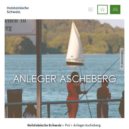
© photocompany
ANLEGER ASCHEBERG
Holsteinische Schweiz
>
Poi >
Anleger Ascheberg