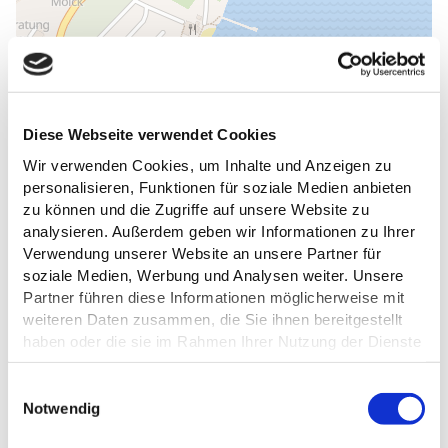
Diese Webseite verwendet Cookies
Wir verwenden Cookies, um Inhalte und Anzeigen zu
personalisieren, Funktionen für soziale Medien anbieten
zu können und die Zugriffe auf unsere Website zu
analysieren. Außerdem geben wir Informationen zu Ihrer
Verwendung unserer Website an unsere Partner für
DAS KÖNNTE DICH AUCH
soziale Medien, Werbung und Analysen weiter. Unsere
Partner führen diese Informationen möglicherweise mit
INTERESSIEREN
weiteren Daten zusammen, die Sie ihnen bereitgestellt
haben oder die sie im Rahmen Ihrer Nutzung der Dienste
gesammelt haben.
E
Datenschutz
Notwendig
i
n