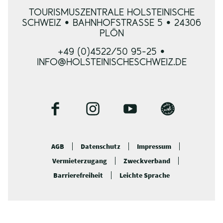
TOURISMUSZENTRALE HOLSTEINISCHE
SCHWEIZ • BAHNHOFSTRASSE 5 • 24306 P
LÖN
+49 (0)4522/50 95-25 •
INFO@HOLSTEINISCHESCHWEIZ.DE
F
I
Y
B
a
n
o
l
c
s
u
o
AGB
Datenschutz
Impressum
e
t
t
g
Vermieterzugang
Zweckverband
b
a
u
o
g
b
Barrierefreiheit
Leichte Sprache
o
r
e
k
a
m