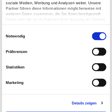
soziale Medien, Werbung und Analysen weiter. Unsere
ZAHLUNGSMÖGLICHKEITEN
Partner führen diese Informationen möglicherweise mit
weiteren Daten zusammen, die Sie ihnen bereitgestellt
PREISINFORMATIONEN
haben oder die sie im Rahmen Ihrer Nutzung der Dienste
gesammelt haben.
E
Datenschutz
Notwendig
i
n
DAS KÖNNTE DICH AUCH
w
Präferenzen
i
INTERESSIEREN
l
l
Statistiken
i
g
Marketing
u
n
g
Details zeigen
s
a