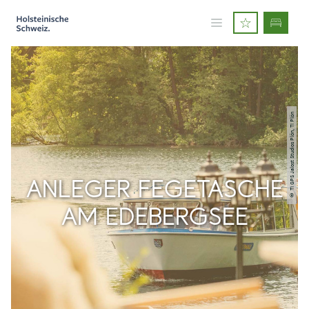
© TI GPS Jalost Studios Plön, TI Plön
ANLEGER FEGETASCHE
AM EDEBERGSEE