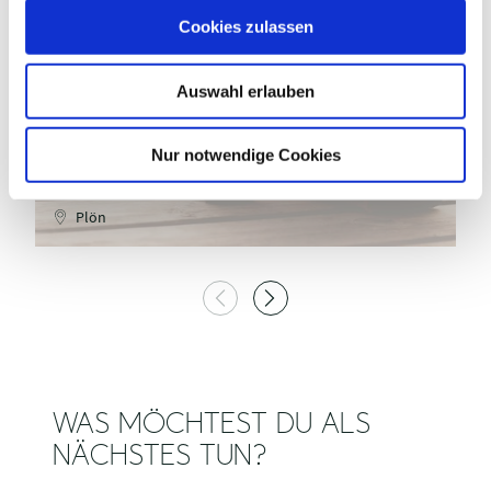
© TI GPS Anne Weise
u
Cookies zulassen
s
w
Auswahl erlauben
a
h
l
Nur notwendige Cookies
ANLEGER FEGETASCHE AM
STRANDWEG
A
Plön
WAS MÖCHTEST DU ALS
NÄCHSTES TUN?