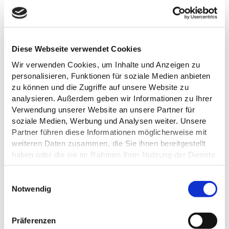
Diese Webseite verwendet Cookies
Wir verwenden Cookies, um Inhalte und Anzeigen zu
personalisieren, Funktionen für soziale Medien anbieten
zu können und die Zugriffe auf unsere Website zu
analysieren. Außerdem geben wir Informationen zu Ihrer
Verwendung unserer Website an unsere Partner für
soziale Medien, Werbung und Analysen weiter. Unsere
Partner führen diese Informationen möglicherweise mit
weiteren Daten zusammen, die Sie ihnen bereitgestellt
haben oder die sie im Rahmen Ihrer Nutzung der Dienste
gesammelt haben.
E
Datenschutz
Notwendig
i
n
ALLGEMEINE INFORMATIONEN
w
Präferenzen
i