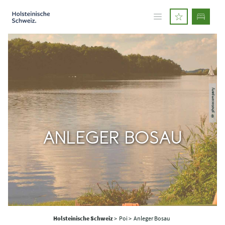
© photocompany
ANLEGER BOSAU
Holsteinische Schweiz
>
Poi >
Anleger Bosau