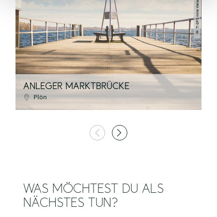
TI GPS Anne Weise
©
ANLEGER MARKTBRÜCKE
A
Plön
WAS MÖCHTEST DU ALS
NÄCHSTES TUN?