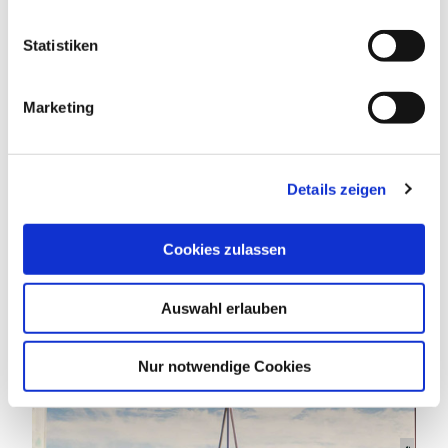
l
l
Statistiken
i
RUHETAGE
g
Marketing
u
n
g
Details zeigen
s
DAS KÖNNTE DICH AUCH
a
INTERESSIEREN
u
Cookies zulassen
s
w
Auswahl erlauben
a
h
l
Nur notwendige Cookies