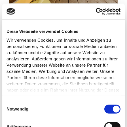
KANUVERMIETUNG PLÖN
Plön
Diese Webseite verwendet Cookies
Wir verwenden Cookies, um Inhalte und Anzeigen zu
personalisieren, Funktionen für soziale Medien anbieten
zu können und die Zugriffe auf unsere Website zu
analysieren. Außerdem geben wir Informationen zu Ihrer
Verwendung unserer Website an unsere Partner für
MaTS GmbH/ Anne Weise
soziale Medien, Werbung und Analysen weiter. Unsere
Partner führen diese Informationen möglicherweise mit
weiteren Daten zusammen, die Sie ihnen bereitgestellt
haben oder die sie im Rahmen Ihrer Nutzung der Dienste
©
gesammelt haben.
E
Datenschutz
Notwendig
i
n
VERLEIH-STATION FÜR SUP BY HEIUKI
w
Präferenzen