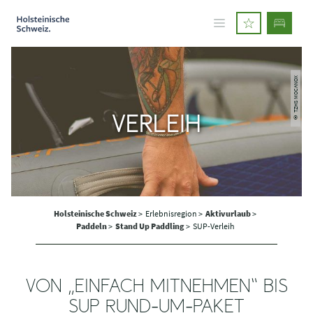
© TZHS MOCANOX
VERLEIH
Holsteinische Schweiz
>
Erlebnisregion >
Aktivurlaub
>
Paddeln
>
Stand Up Paddling
>
SUP-Verleih
VON „EINFACH MITNEHMEN“ BIS
SUP RUND-UM-PAKET