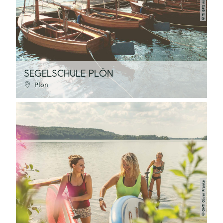
©
SEGELSCHULE PLÖN
Plön
OHT/ Oliver Franke
©