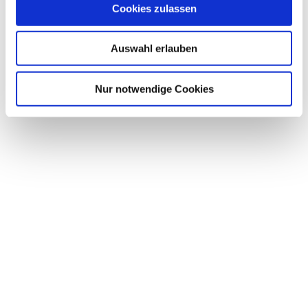
Cookies zulassen
©
s
w
Auswahl erlauben
a
h
MOUNTAINBIKE-DOWNHILL-STRECKE
Malente
l
Nur notwendige Cookies