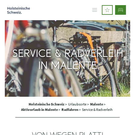
© MaTS GmbH / Fokusweite
SERVICE & RADVERLEIH
IN MALENTE
Holsteinische Schweiz
>
Urlaubsorte >
Malente
>
Aktivurlaub in Malente
>
Radfahren
>
Service & Radverleih