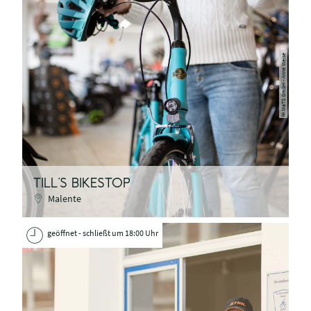
MaTS GmbH - Anne Weise
©
TILL´S BIKESTOP
Malente
geöffnet - schließt um 18:00 Uhr