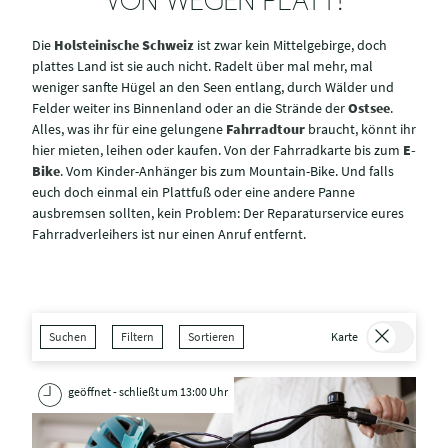
VON WEGEN PLATT!
Die
Holsteinische Schweiz
ist zwar kein Mittelgebirge, doch
plattes Land ist sie auch nicht. Radelt über mal mehr, mal
weniger sanfte Hügel an den Seen entlang, durch Wälder und
Felder weiter ins Binnenland oder an die Strände der
Ostsee
.
Alles, was ihr für eine gelungene
Fahrradtour
braucht, könnt ihr
hier mieten, leihen oder kaufen. Von der Fahrradkarte bis zum
E-
Bike
. Vom Kinder-Anhänger bis zum Mountain-Bike. Und falls
euch doch einmal ein Plattfuß oder eine andere Panne
ausbremsen sollten, kein Problem: Der Reparaturservice eures
Fahrradverleihers ist nur einen Anruf entfernt.
Suchen
Filtern
Sortieren
Karte
geöffnet - schließt um 13:00 Uhr