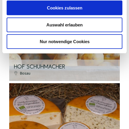
u
Cookies zulassen
s
pixabay - Matthias Böckel
w
Auswahl erlauben
a
h
l
©
Nur notwendige Cookies
HOF SCHUHMACHER
Bosau