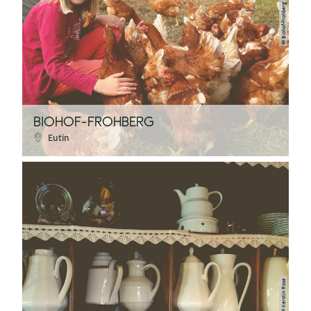
Biohof-Frohberg
©
BIOHOF-FROHBERG
Eutin
Kerstin Rose
©