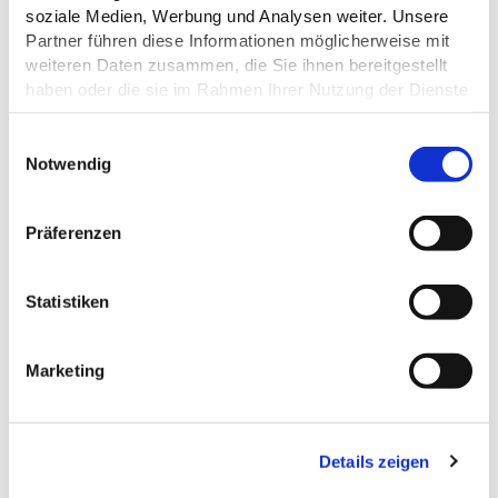
soziale Medien, Werbung und Analysen weiter. Unsere
Partner führen diese Informationen möglicherweise mit
weiteren Daten zusammen, die Sie ihnen bereitgestellt
haben oder die sie im Rahmen Ihrer Nutzung der Dienste
gesammelt haben.
©TI GPS Anne Weise
E
Datenschutz
Notwendig
i
n
w
Präferenzen
i
l
l
Statistiken
HOFLADEN AM DODAUER FORST
i
Plön
g
Marketing
u
n
g
Details zeigen
s
a