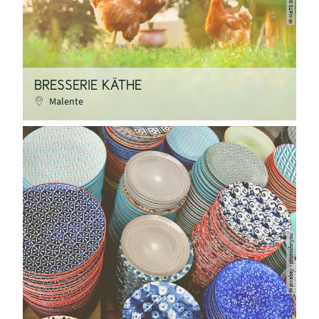
©
BRESSERIE KÄTHE
Malente
pixabay - photosforyou
©