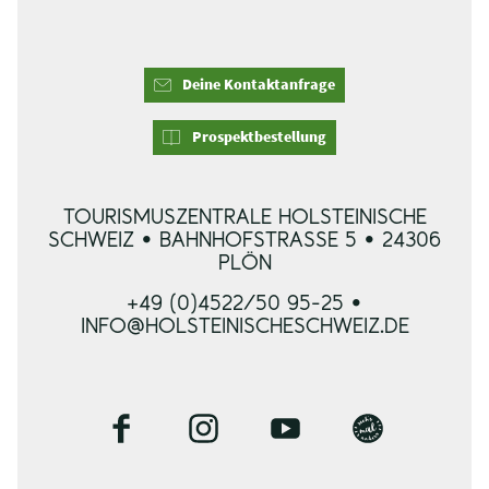
Deine Kontaktanfrage
Prospektbestellung
TOURISMUSZENTRALE HOLSTEINISCHE
SCHWEIZ • BAHNHOFSTRASSE 5 • 24306 P
LÖN
+49 (0)4522/50 95-25 •
INFO@HOLSTEINISCHESCHWEIZ.DE
F
I
Y
B
a
n
o
l
c
s
u
o