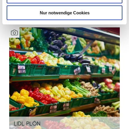
DAS KÖNNTE DICH AUCH
h
INTERESSIEREN
l
Nur notwendige Cookies
LIDL PLÖN
A