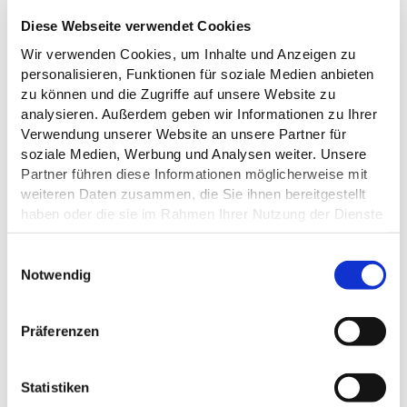
Diese Webseite verwendet Cookies
ALLGEMEINE INFORMATIONEN
Wir verwenden Cookies, um Inhalte und Anzeigen zu
personalisieren, Funktionen für soziale Medien anbieten
zu können und die Zugriffe auf unsere Website zu
analysieren. Außerdem geben wir Informationen zu Ihrer
Verwendung unserer Website an unsere Partner für
ÖFFNUNGSZEITEN
soziale Medien, Werbung und Analysen weiter. Unsere
Partner führen diese Informationen möglicherweise mit
weiteren Daten zusammen, die Sie ihnen bereitgestellt
ERREICHBARKEIT / ANREISE
haben oder die sie im Rahmen Ihrer Nutzung der Dienste
gesammelt haben.
ALLGEMEINE INFORMATIONEN
E
Datenschutz
Notwendig
i
n
EIGNUNG
w
Präferenzen
i
FREMDSPRACHEN
l
l
Statistiken