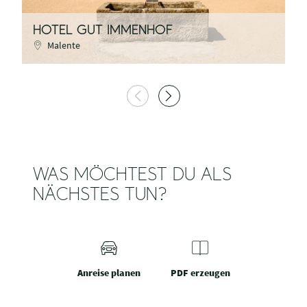
HOTEL GUT IMMENHOF
T
Malente
WAS MÖCHTEST DU ALS
NÄCHSTES TUN?
Anreise planen
PDF erzeugen