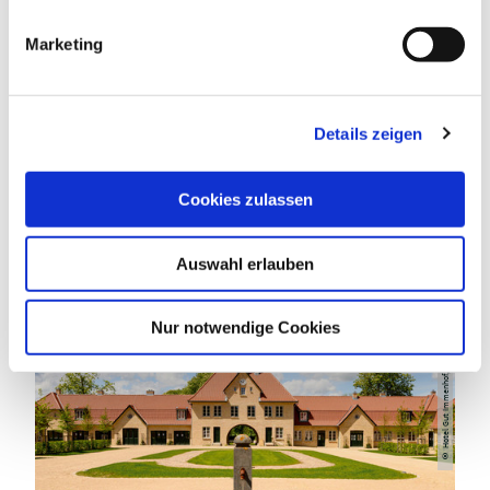
i
g
Marketing
u
DAS KÖNNTE DICH AUCH
n
INTERESSIEREN
g
Details zeigen
s
a
u
Cookies zulassen
s
w
Auswahl erlauben
a
h
Hotel Gut Immenhof, HOLGER MARTENS
l
Nur notwendige Cookies
©