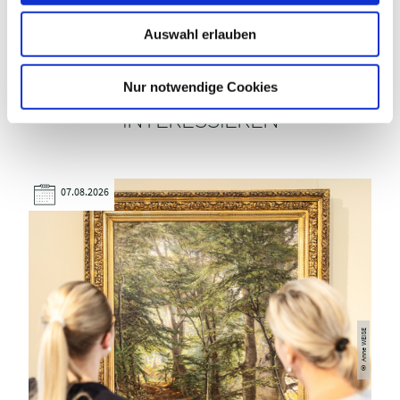
w
Auswahl erlauben
a
h
l
Nur notwendige Cookies
DAS KÖNNTE DICH AUCH
INTERESSIEREN
07.08.2026
© Anne WEISE