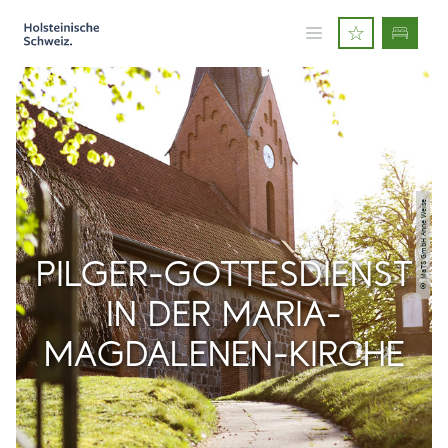
© MaTS GmbH Anne Weise
PILGER-GOTTESDIENST
IN DER MARIA-
MAGDALENEN-KIRCHE