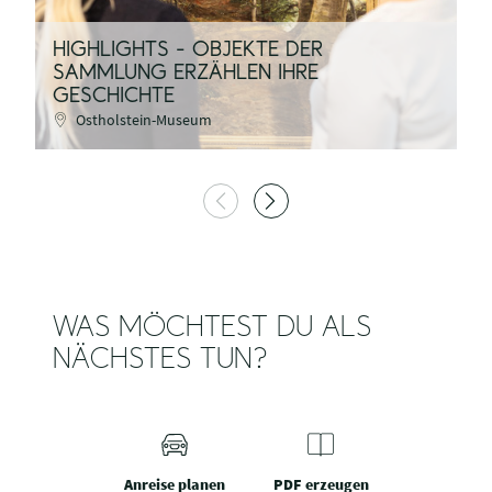
HIGHLIGHTS - OBJEKTE DER
S
SAMMLUNG ERZÄHLEN IHRE
K
GESCHICHTE
D
Ostholstein-Museum
WAS MÖCHTEST DU ALS
NÄCHSTES TUN?
Anreise planen
PDF erzeugen