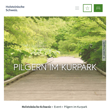
© Jessen Fotografie
PILGERN IM KURPARK
Holsteinische Schweiz
>
Event >
Pilgern im Kurpark