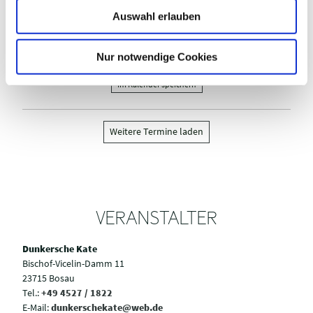
w
Auswahl erlauben
a
Samstag, 29.08.2026
h
l
Nur notwendige Cookies
11:00 bis 17:00 Uhr
Im Kalender speichern
Weitere Termine laden
VERANSTALTER
Dunkersche Kate
Bischof-Vicelin-Damm 11
23715 Bosau
Tel.:
+49 4527 / 1822
E-Mail:
dunkerschekate@web.de