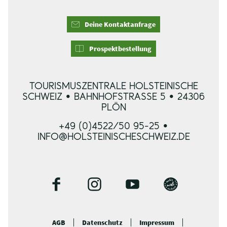
Deine Kontaktanfrage
Prospektbestellung
TOURISMUSZENTRALE HOLSTEINISCHE
SCHWEIZ • BAHNHOFSTRASSE 5 • 24306 P
LÖN
+49 (0)4522/50 95-25 •
INFO@HOLSTEINISCHESCHWEIZ.DE
F
I
Y
B
a
n
o
l
c
s
u
o
AGB
Datenschutz
Impressum
e
t
t
g