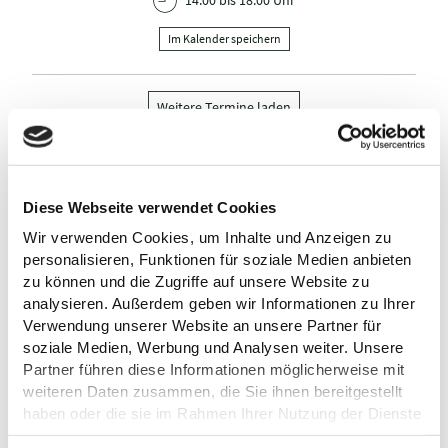
14:00 bis 18:00 Uhr
Im Kalender speichern
Weitere Termine laden
Diese Webseite verwendet Cookies
VERANSTALTER
Wir verwenden Cookies, um Inhalte und Anzeigen zu
personalisieren, Funktionen für soziale Medien anbieten
Kreis der Künste in Eutin e. V.
zu können und die Zugriffe auf unsere Website zu
Bahnhofstr. 23-25
analysieren. Außerdem geben wir Informationen zu Ihrer
23701 Eutin
Verwendung unserer Website an unsere Partner für
Tel.:
0157 567 355 35
soziale Medien, Werbung und Analysen weiter. Unsere
E-Mail:
info@kunstkreis-eutin.de
Partner führen diese Informationen möglicherweise mit
Webseite:
www.kunstkreis-eutin.de
weiteren Daten zusammen, die Sie ihnen bereitgestellt
haben oder die sie im Rahmen Ihrer Nutzung der Dienste
Anreise planen
gesammelt haben.