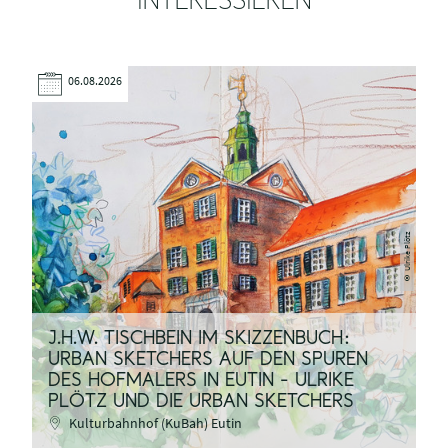
INTERESSIEREN
06.08.2026
Ulrike Plötz
©
J.H.W. TISCHBEIN IM SKIZZENBUCH:
URBAN SKETCHERS AUF DEN SPUREN
DES HOFMALERS IN EUTIN - ULRIKE
PLÖTZ UND DIE URBAN SKETCHERS
S
Kulturbahnhof (KuBah) Eutin