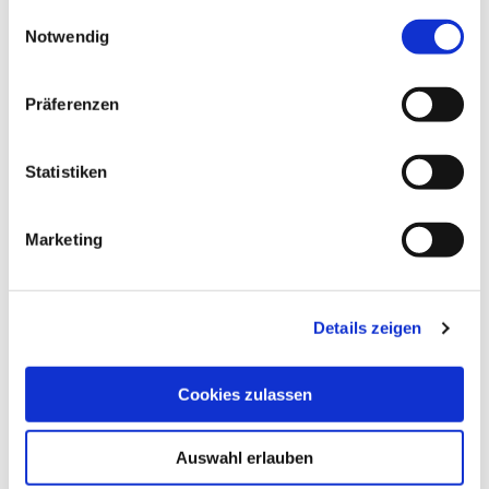
E
Datenschutz
Notwendig
i
n
w
Präferenzen
i
l
l
Statistiken
i
g
Marketing
u
n
g
Details zeigen
s
a
u
Cookies zulassen
s
w
Auswahl erlauben
a
h