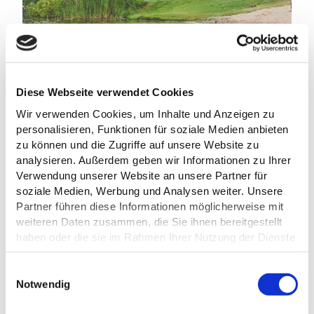
NATURPARK CAMPING PRINZENHOLZ
Eutin
Diese Webseite verwendet Cookies
Wir verwenden Cookies, um Inhalte und Anzeigen zu
personalisieren, Funktionen für soziale Medien anbieten
zu können und die Zugriffe auf unsere Website zu
analysieren. Außerdem geben wir Informationen zu Ihrer
Verwendung unserer Website an unsere Partner für
soziale Medien, Werbung und Analysen weiter. Unsere
Partner führen diese Informationen möglicherweise mit
TZHS Anne Weise
weiteren Daten zusammen, die Sie ihnen bereitgestellt
haben oder die sie im Rahmen Ihrer Nutzung der Dienste
gesammelt haben.
©
E
Datenschutz
Notwendig
i
n