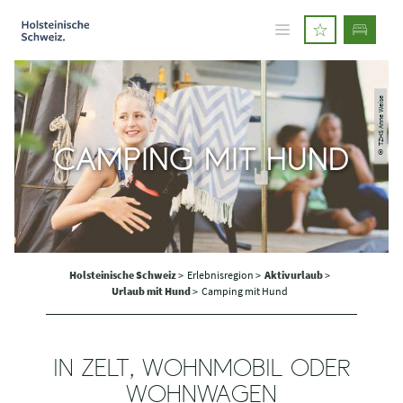
© TZHS Anne Weise
CAMPING MIT HUND
Holsteinische Schweiz
>
Erlebnisregion >
Aktivurlaub
>
Urlaub mit Hund
>
Camping mit Hund
IN ZELT, WOHNMOBIL ODER
WOHNWAGEN