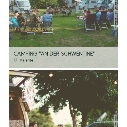
Camping "An der Schwentine"
©
CAMPING "AN DER SCHWENTINE"
Malente
TZHS Anne Weise