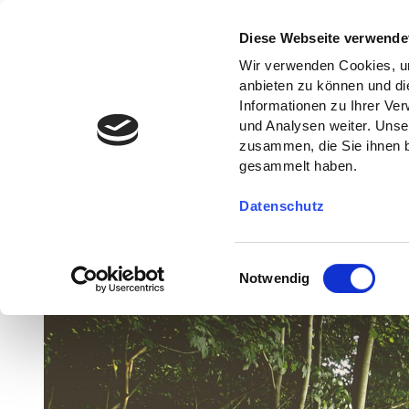
Diese Webseite verwende
Wir verwenden Cookies, um
anbieten zu können und di
Informationen zu Ihrer Ve
und Analysen weiter. Unse
zusammen, die Sie ihnen b
gesammelt haben.
Datenschutz
E
Notwendig
i
n
w
i
l
l