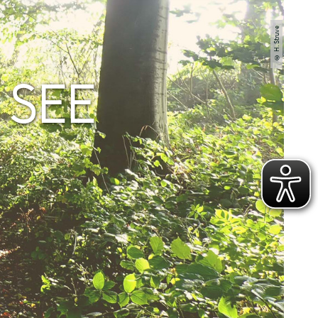
© H. Struve
 SEE