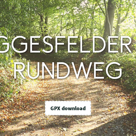
GESFELDER
RUNDWEG
GPX download