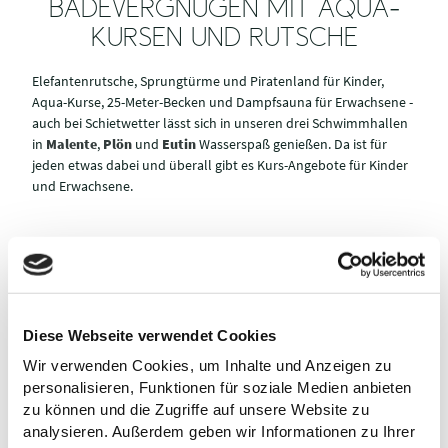
BADEVERGNÜGEN MIT AQUA-
KURSEN UND RUTSCHE
Elefantenrutsche, Sprungtürme und Piratenland für Kinder,
Aqua-Kurse, 25-Meter-Becken und Dampfsauna für Erwachsene -
auch bei Schietwetter lässt sich in unseren drei Schwimmhallen
in
Malente
,
Plön
und
Eutin
Wasserspaß genießen. Da ist für
jeden etwas dabei und überall gibt es Kurs-Angebote für Kinder
und Erwachsene.
KIRSTEN-
©
L
a
n
d
e
s
s
p
o
r
t
v
b
a
n
d
S
c
hl
e
s
wi
g-
H
ol
s
t
ei
© P. Hermans
© C. Conrad
BRUHN-
SCHWIMM
e
r
n
BAD
HALLE
Diese Webseite verwendet Cookies
PLÖNBAD
EUTIN
MALENTE
Wir verwenden Cookies, um Inhalte und Anzeigen zu
personalisieren, Funktionen für soziale Medien anbieten
zu können und die Zugriffe auf unsere Website zu
analysieren. Außerdem geben wir Informationen zu Ihrer