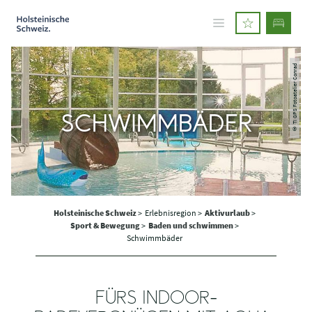
© TI GPS Fotoatelier Conrad
SCHWIMMBÄDER
Holsteinische Schweiz
>
Erlebnisregion >
Aktivurlaub
>
Sport & Bewegung
>
Baden und schwimmen
>
Schwimmbäder
FÜRS INDOOR-