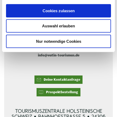
a
info@tourismus-malente.de
u
Cookies zulassen
s
Tourist Info Plön
w
+49 (0)4522/50 95-0
Auswahl erlauben
touristinfo@ploen.de
a
h
l
Nur notwendige Cookies
Tourist-Info Eutin
+49 (0)4521/70 97-0
info@eutin-tourismus.de
Deine Kontaktanfrage
Prospektbestellung
TOURISMUSZENTRALE HOLSTEINISCHE