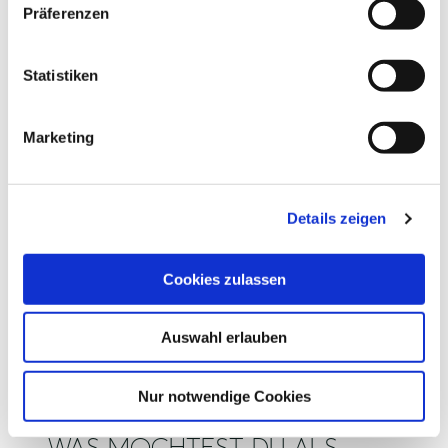
w
Präferenzen
i
l
l
Statistiken
S. Fuhrmann
i
©
g
Marketing
u
n
g
WANDERWEGPARKPLATZ
W
Details zeigen
s
BRÄUTIGAMSEICHE
M
a
Eutin
u
Cookies zulassen
s
w
Auswahl erlauben
a
h
l
Nur notwendige Cookies