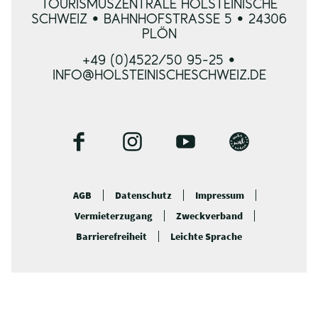
TOURISMUSZENTRALE HOLSTEINISCHE
SCHWEIZ • BAHNHOFSTRASSE 5 • 24306 P
LÖN
+49 (0)4522/50 95-25 •
INFO@HOLSTEINISCHESCHWEIZ.DE
F
I
Y
B
a
n
o
l
c
s
u
o
AGB
Datenschutz
Impressum
e
t
t
g
Vermieterzugang
Zweckverband
b
a
u
o
g
b
Barrierefreiheit
Leichte Sprache
o
r
e
k
a
m