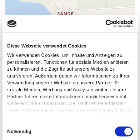
Diese Webseite verwendet Cookies
Wir verwenden Cookies, um Inhalte und Anzeigen zu
personalisieren, Funktionen für soziale Medien anbieten
zu können und die Zugriffe auf unsere Website zu
analysieren. Außerdem geben wir Informationen zu Ihrer
Verwendung unserer Website an unsere Partner für
soziale Medien, Werbung und Analysen weiter. Unsere
DAS KÖNNTE DICH AUCH
Partner führen diese Informationen möglicherweise mit
INTERESSIEREN
weiteren Daten zusammen, die Sie ihnen bereitgestellt
haben oder die sie im Rahmen Ihrer Nutzung der Dienste
gesammelt haben.
E
Datenschutz
Notwendig
i
n