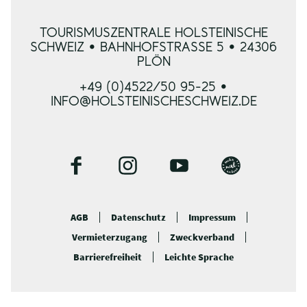
TOURISMUSZENTRALE HOLSTEINISCHE
SCHWEIZ • BAHNHOFSTRASSE 5 • 24306 P
LÖN
+49 (0)4522/50 95-25 •
INFO@HOLSTEINISCHESCHWEIZ.DE
F
I
Y
B
a
n
o
l
c
s
u
o
AGB
Datenschutz
Impressum
e
t
t
g
Vermieterzugang
Zweckverband
b
a
u
o
g
b
Barrierefreiheit
Leichte Sprache
o
r
e
k
a