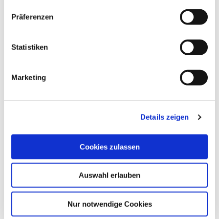
w
Präferenzen
i
l
l
Statistiken
S. Fuhrmann
i
g
Marketing
©
u
n
g
Details zeigen
s
WANDERWEGPARKPLATZ
W
a
BRÄUTIGAMSEICHE
H
u
Cookies zulassen
Eutin
s
w
Auswahl erlauben
a
h
l
Nur notwendige Cookies