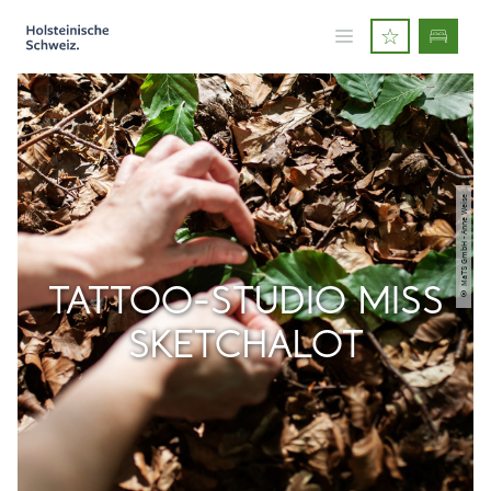
© MaTS GmbH - Anne Weise
TATTOO-STUDIO MISS
SKETCHALOT