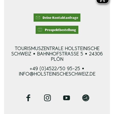
Deine Kontaktanfrage
Prospektbestellung
TOURISMUSZENTRALE HOLSTEINISCHE
SCHWEIZ • BAHNHOFSTRASSE 5 • 24306 P
LÖN
+49 (0)4522/50 95-25 •
INFO@HOLSTEINISCHESCHWEIZ.DE
F
I
Y
B
a
n
o
l
c
s
u
o