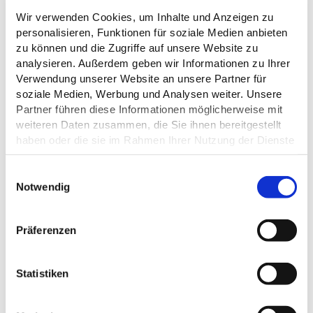
Wir verwenden Cookies, um Inhalte und Anzeigen zu
personalisieren, Funktionen für soziale Medien anbieten
zu können und die Zugriffe auf unsere Website zu
analysieren. Außerdem geben wir Informationen zu Ihrer
ÖFFNUNGSZEITEN
Verwendung unserer Website an unsere Partner für
soziale Medien, Werbung und Analysen weiter. Unsere
EIGNUNG
Partner führen diese Informationen möglicherweise mit
weiteren Daten zusammen, die Sie ihnen bereitgestellt
haben oder die sie im Rahmen Ihrer Nutzung der Dienste
FREMDSPRACHEN
gesammelt haben.
E
ZAHLUNGSMÖGLICHKEITEN
Datenschutz
Notwendig
i
n
PREISINFORMATIONEN
w
Präferenzen
i
l
l
Statistiken
i
g
DAS KÖNNTE DICH AUCH