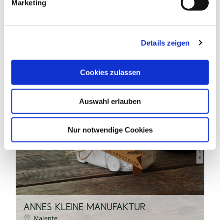
Marketing
u
INTERESSIEREN
n
g
Details zeigen
s
a
u
Cookies zulassen
s
w
Auswahl erlauben
a
h
Annes kleine Manufaktur
l
Nur notwendige Cookies
©
ANNES KLEINE MANUFAKTUR
N
Malente