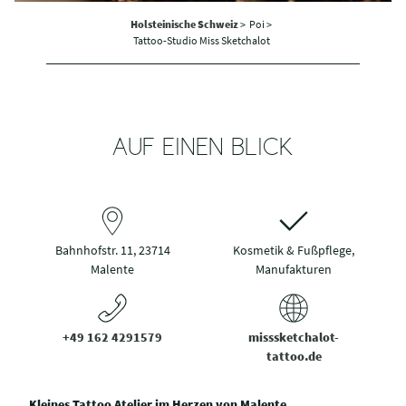
Holsteinische Schweiz
>
Poi >
Tattoo-Studio Miss Sketchalot
AUF EINEN BLICK
Bahnhofstr. 11, 23714
Kosmetik & Fußpflege,
Malente
Manufakturen
+49 162 4291579
misssketchalot-
tattoo.de
Kleines Tattoo Atelier im Herzen von Malente